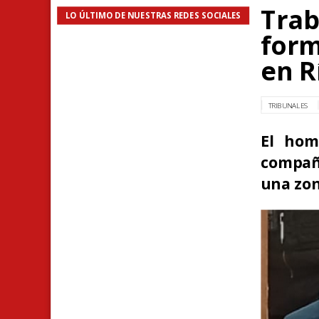
Trab
LO ÚLTIMO DE NUESTRAS REDES SOCIALES
form
en R
TRIBUNALES
El hom
compañe
una zon