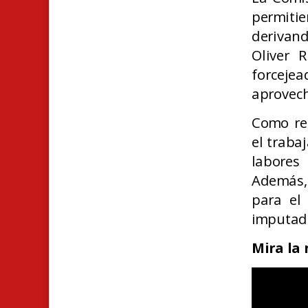
permiti
derivand
Oliver 
forcej
aprovech
Como res
el traba
labores
Además, 
para el 
imputado
Mira la