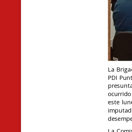
La Briga
PDI Pun
presunt
ocurrido
este lun
imputad
desempe
La Comis