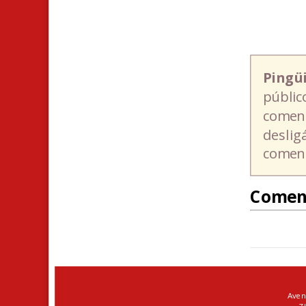
Pingü
públic
coment
deslig
coment
Comen
Aven