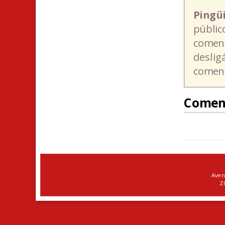
Pingü
públic
coment
deslig
coment
Comen
Aven
ZI