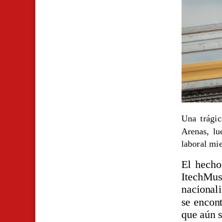
Una trági
Arenas, lu
laboral mie
El hecho
ItechMus
nacionali
se encon
que aún s