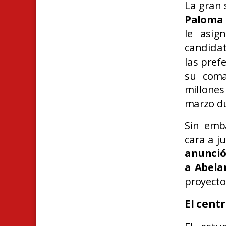
La gran 
Paloma 
le asig
candidat
las pref
su coma
millone
marzo du
Sin emb
cara a ju
anunció
a Abelar
proyecto
El cent