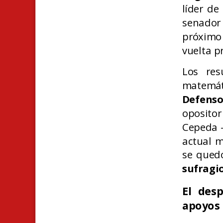
líder de
senador
próximo
vuelta 
Los res
matemát
Defens
oposito
Cepeda 
actual m
se quedó
sufragi
El des
apoyos