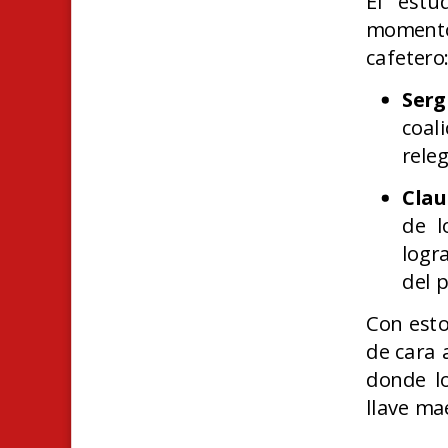
El estu
momento 
cafetero
Serg
coal
rele
Clau
de l
logr
del 
Con esto
de cara 
donde lo
llave ma