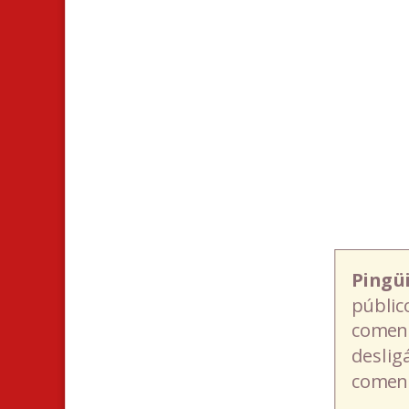
Pingü
públic
coment
deslig
coment