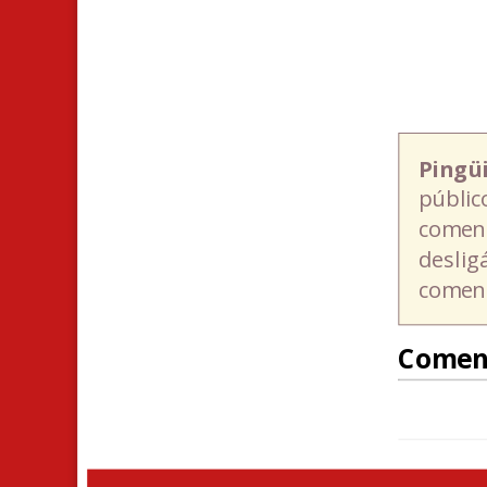
Pingü
públic
coment
deslig
coment
Comen