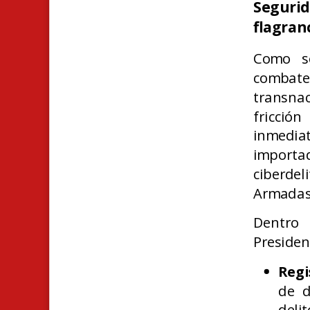
Seguri
flagran
Como se
combate
transnac
fricción
inmediat
importad
ciberdel
Armadas 
Dentro 
Presiden
Regi
de d
deli