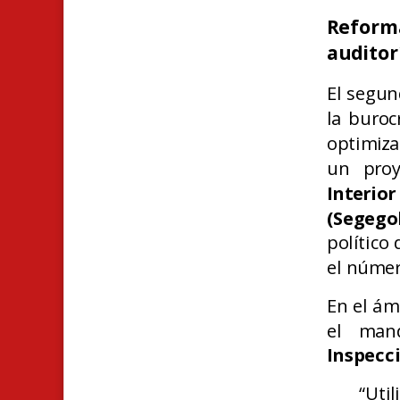
Reforma
auditor
El segun
la burocr
optimiza
un pro
Interi
(Segego
político
el númer
En el ám
el man
Inspecc
“Ut