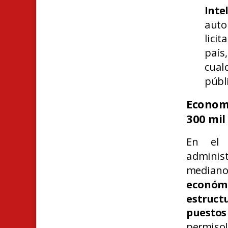
Inte
auto
lici
paí
cual
públi
Economí
300 mil
En el 
adminis
median
económ
estruct
puesto
permisol