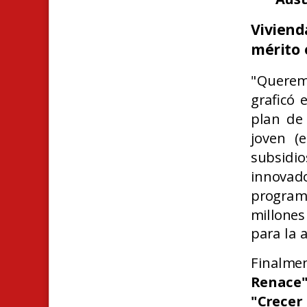
Viviend
mérito 
"Queremo
graficó 
plan de 
joven (
subsidio
innovado
progr
millones
para la 
Finalmen
Renace
"Crecer