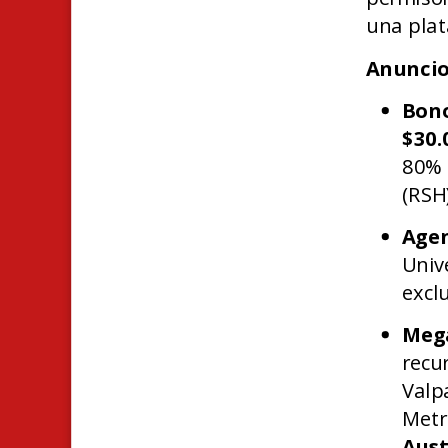
una plat
Anuncio
Bono
$30.
80% 
(RSH
Agen
Univ
excl
Meg
recu
Valp
Metr
Aust