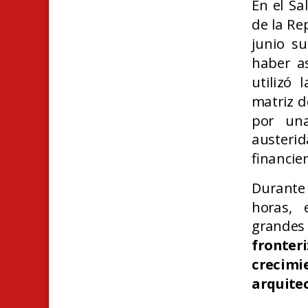
En el Sa
de la Re
junio s
haber as
utilizó
matriz 
por una
austeri
financier
Durante
horas, 
grandes
fronte
crecimi
arquitec