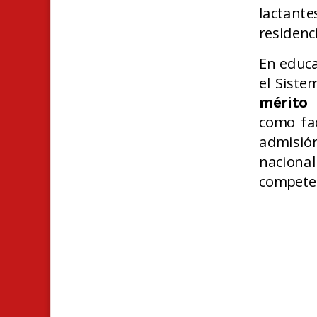
lactant
residenc
En educa
el Siste
mérito 
como fac
admisión
naciona
competen