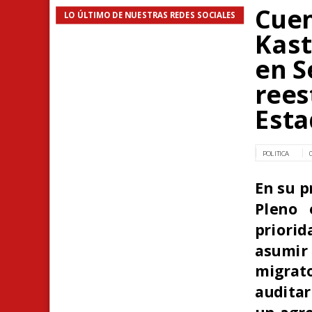
Cuen
LO ÚLTIMO DE NUESTRAS REDES SOCIALES
Kast
en S
rees
Esta
POLITICA
En su p
Pleno 
priorid
asumir
migrato
auditar
un agre