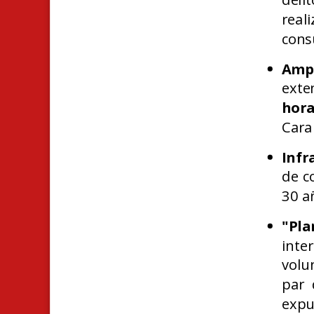
real
cons
Ampl
exte
hor
Cara
Infr
de c
30 a
"Pl
inte
volu
par 
expu