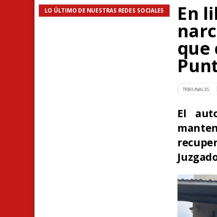
En l
LO ÚLTIMO DE NUESTRAS REDES SOCIALES
narc
que 
Punt
TRIBUNALES
El aut
mante
recupe
Juzgado