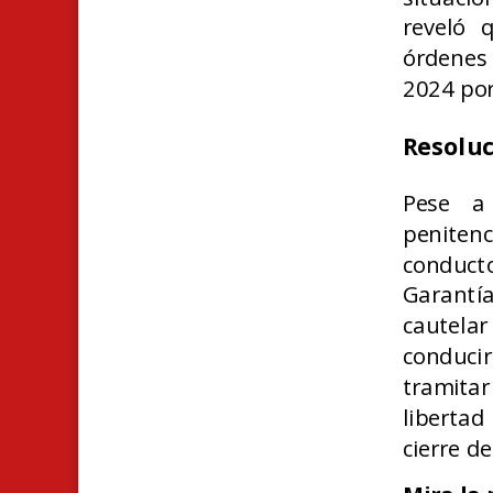
reveló 
órdenes
2024 por
Resoluc
Pese a
penitenc
conduct
Garantí
cautela
conduci
tramitar
libertad
cierre de