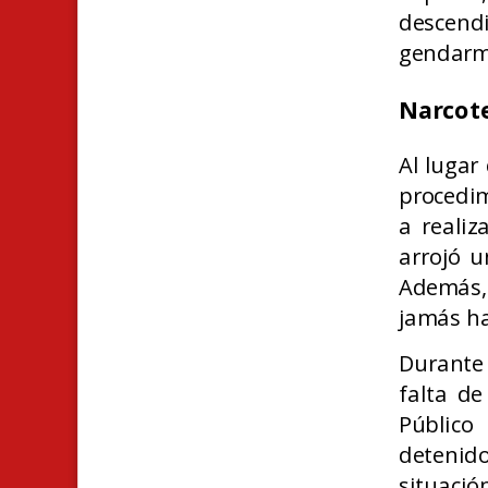
descend
gendarme
Narcote
Al lugar
procedim
a realiz
arrojó u
Además,
jamás ha
Durante
falta de
Público
detenid
situació