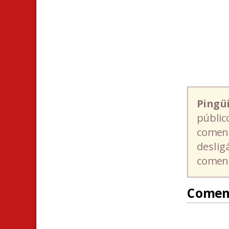
Pingü
públic
coment
deslig
coment
Comen