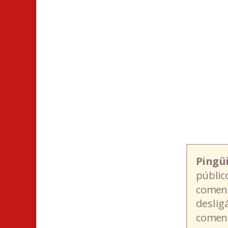
Pingü
públic
coment
deslig
coment