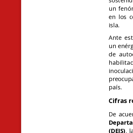
sostenid
un fenó
en los c
isla.
Ante est
un enérg
de auto
habilit
inoculac
preocup
país.
Cifras 
De acuer
Departa
(DEIS)
, 