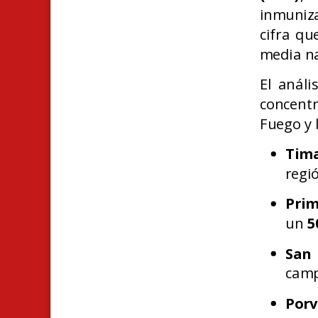
inmuniz
cifra qu
media na
El análi
concentr
Fuego y 
Tima
regi
Prim
un
5
San 
camp
Porv