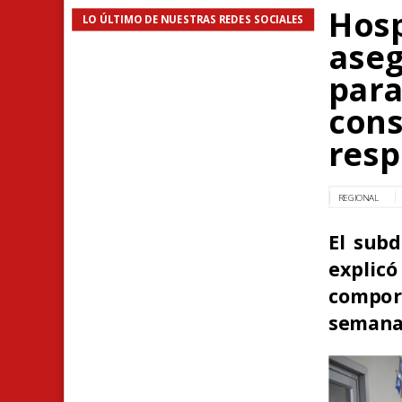
Hosp
LO ÚLTIMO DE NUESTRAS REDES SOCIALES
aseg
para
cons
resp
REGIONAL
El subd
expli
compor
semana