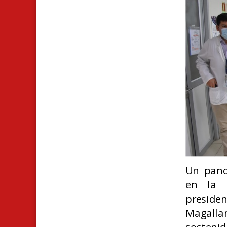
Un pano
en la P
preside
Magall