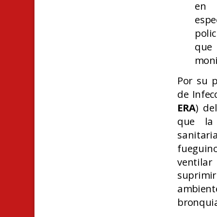
en 
esp
polic
que
moni
Por su p
de Infec
ERA
) de
que la
sanitari
fueguin
ventilar
suprimir
ambient
bronquia