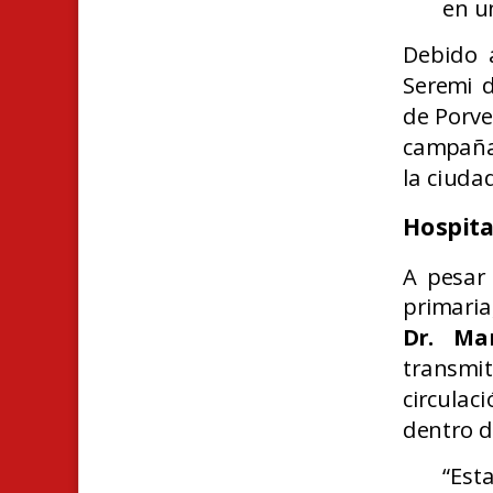
en 
Debido 
Seremi d
de Porve
campaña 
la ciudad
Hospita
A pesar 
primaria
Dr. Ma
transmit
circulac
dentro d
“Est