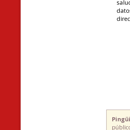
salu
dato
direc
Pingü
públic