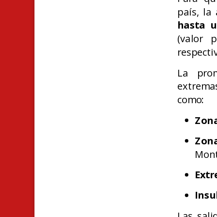
país,
la 
hasta 
(valor 
respectiv
La prom
extremas
como:
Zona
Zon
Mont
Extr
Insu
Las sal