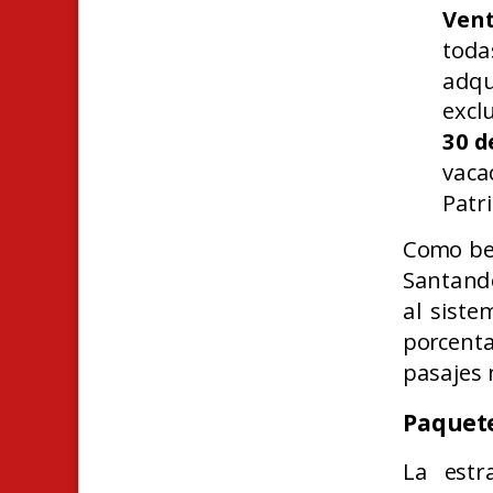
Vent
tod
adq
excl
30 d
vaca
Patri
Como ben
Santand
al sist
porcent
pasajes 
Paquete
La estr