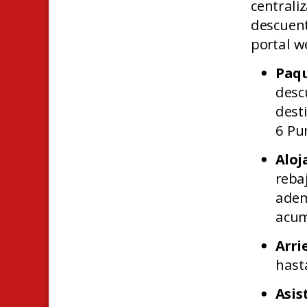
central
descuen
portal w
Paqu
desc
dest
6 Pu
Aloj
reb
adem
acum
Arri
hast
Asis