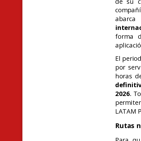
de su c
compañí
abarc
interna
forma d
aplicaci
El perio
por serv
horas d
definiti
2026
.
To
permiten
LATAM Pa
Rutas n
Para qui