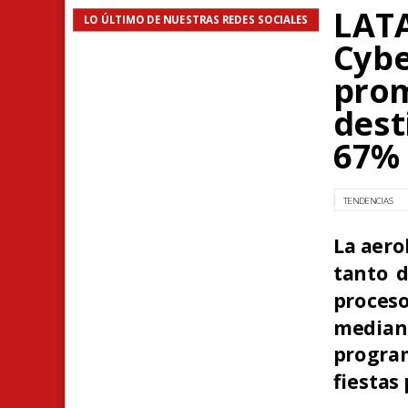
LATA
LO ÚLTIMO DE NUESTRAS REDES SOCIALES
Cybe
prom
dest
67%
TENDENCIAS
La aero
tanto d
proce
mediano
program
fiestas 