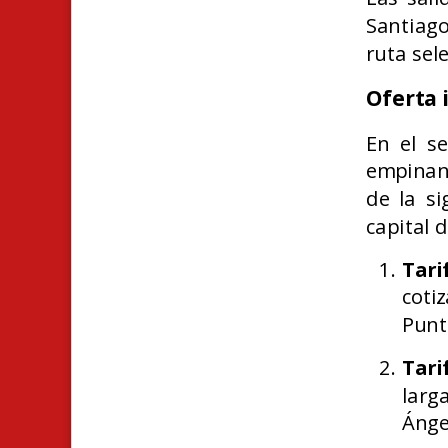
Santiago
ruta sel
Oferta 
En el s
empina
de la si
capital d
Tari
coti
Punt
Tari
larg
Ánge