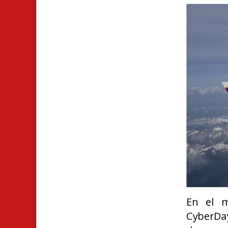
En el m
CyberDay