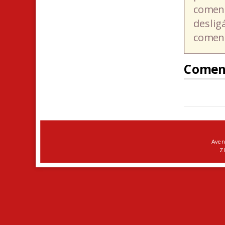
coment
deslig
coment
Comen
Aven
ZI