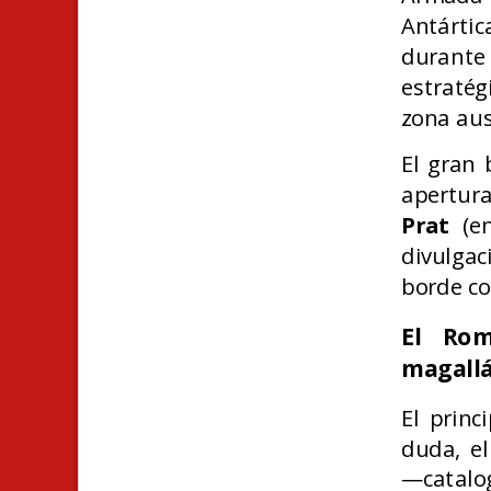
Antártic
durante 
estratég
zona aus
El gran 
apertur
Prat
(en
divulgac
borde co
El Rom
magallá
El princ
duda, e
—catalog