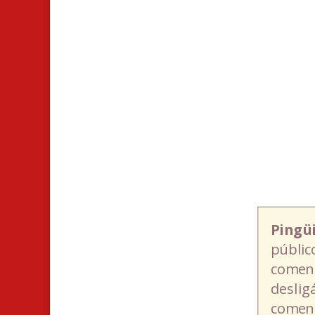
Pingü
públic
coment
deslig
coment