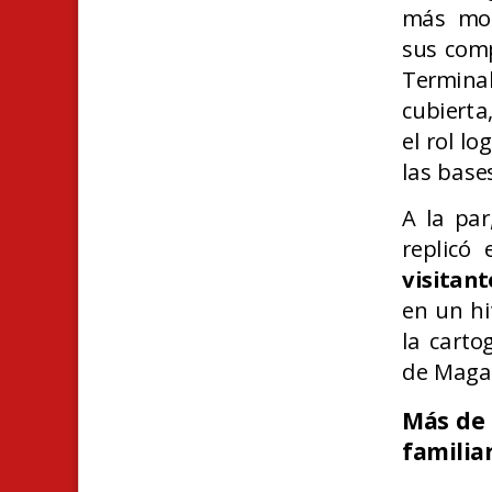
más mod
sus comp
Terminal
cubierta
el rol l
las base
A la par
replicó
visitant
en un hi
la carto
de Magal
Más de 
familia