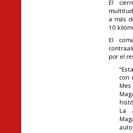
El cier
multitu
a más de
10 kilóm
El com
contraa
por el r
“Est
con 
Mes 
Mag
hist
La 
Mag
auto