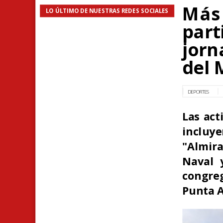
Más 
LO ÚLTIMO DE NUESTRAS REDES SOCIALES
part
jorn
del 
DEPORTES
Las act
inclu
"Almira
Naval 
congreg
Punta A