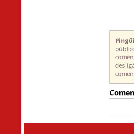
Pingü
públic
coment
deslig
coment
Comen