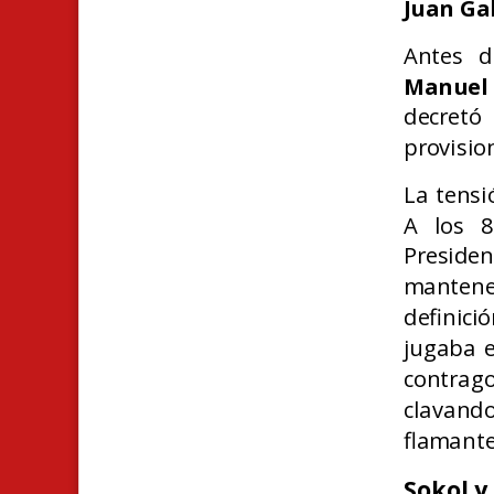
Juan Ga
Antes d
Manuel
decret
provisio
La tensi
A los 
Preside
mantener
definici
jugaba e
contrago
clavando
flamant
Sokol y