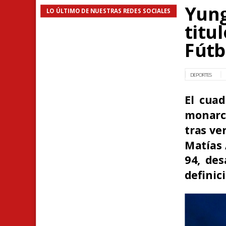
Yung
LO ÚLTIMO DE NUESTRAS REDES SOCIALES
titu
Fútb
DEPORTES
El cuad
monarc
tras ve
Matías 
94, des
definic