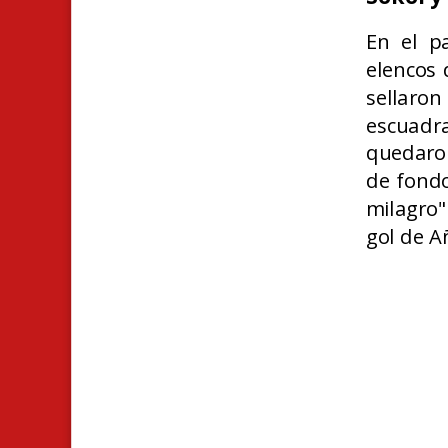
En el pa
elencos
sellaro
escuadra
quedaron
de fondo
milagro"
gol de A