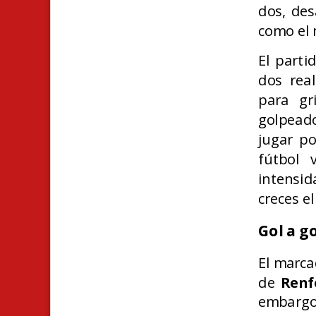
dos, des
como el 
El parti
dos rea
para gr
golpeado
jugar po
fútbol 
intensid
creces e
Gol a g
El marca
de
Renf
embargo