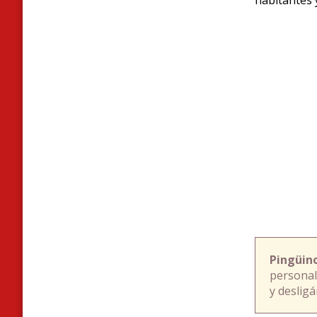
Pingüin
personal
y deslig