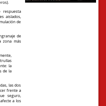
ros).
 respuesta
es aislados,
umulación de
engranaje de
la zona más
emente,
trullas
nte: la
s de la
das, las dos
cer frente a
gue seguro,
afecte a los