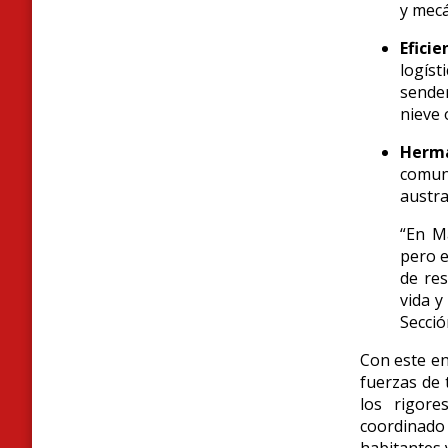
y mecá
Efici
logíst
sender
nieve 
Herma
comun
austra
“En Ma
pero e
de res
vida y
Secció
Con este en
fuerzas de 
los rigore
coordinado 
habitantes 