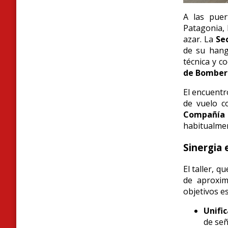
A las puer
Patagonia, 
azar. La
Se
de su hanga
técnica y c
de Bomber
El encuentr
de vuelo c
Compañía
habitualmen
Sinergia 
El taller, 
de aproxim
objetivos es
Unific
de señ