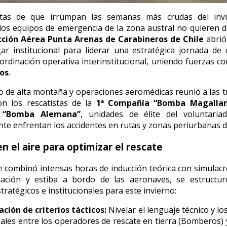
tas de que irrumpan las semanas más crudas del inv
los equipos de emergencia de la zona austral no quieren d
cción Aérea Punta Arenas de Carabineros de Chile
abrió
r institucional para liderar una estratégica jornada de 
oordinación operativa interinstitucional, uniendo fuerzas c
os
.
o de alta montaña y operaciones aeromédicas reunió a las t
on los rescatistas de la
1ª Compañía “Bomba Magallan
 “Bomba Alemana”
, unidades de élite del voluntariad
te enfrentan los accidentes en rutas y zonas periurbanas de
en el aire para optimizar el rescate
que combinó intensas horas de inducción teórica con simulacr
ación y estiba a bordo de las aeronaves, se estructur
tratégicos e institucionales para este invierno:
ación de criterios tácticos:
Nivelar el lenguaje técnico y lo
ales entre los operadores de rescate en tierra (Bomberos) y