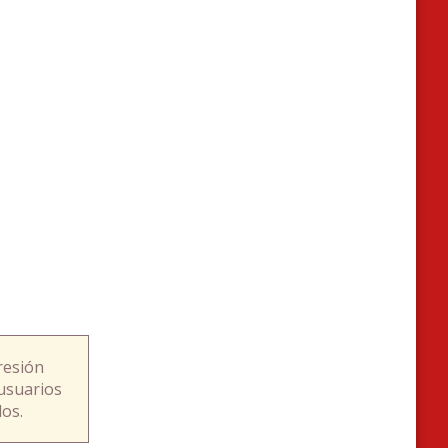
resión
usuarios
os.