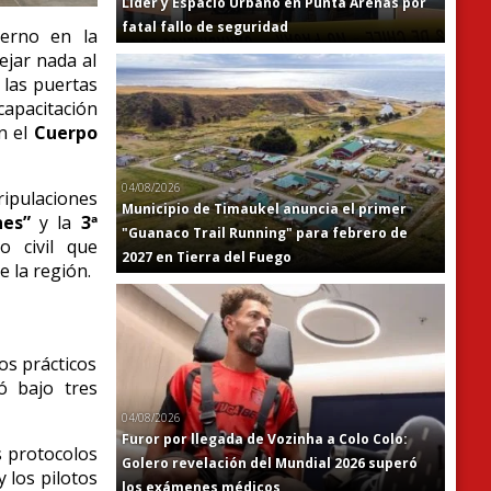
Líder y Espacio Urbano en Punta Arenas por
fatal fallo de seguridad
ierno en la
ejar nada al
 las puertas
capacitación
on el
Cuerpo
04/08/2026
ripulaciones
Municipio de Timaukel anuncia el primer
es”
y la
3ª
"Guanaco Trail Running" para febrero de
o civil que
2027 en Tierra del Fuego
 la región.
os prácticos
ó bajo tres
04/08/2026
Furor por llegada de Vozinha a Colo Colo:
s protocolos
Golero revelación del Mundial 2026 superó
 los pilotos
los exámenes médicos