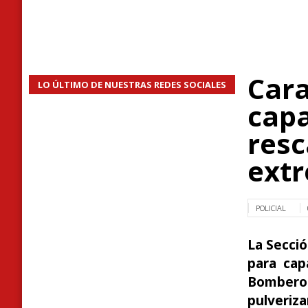
Cara
LO ÚLTIMO DE NUESTRAS REDES SOCIALES
capa
resc
ext
POLICIAL
La Secci
para cap
Bomberos.
pulveriz