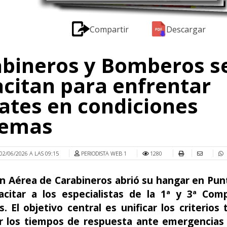
Compartir
Descargar
bineros y Bomberos s
citan para enfrentar
ates en condiciones
remas
02/06/2026 A LAS 09:15
PERIODISTA WEB 1
1280
ón Aérea de Carabineros abrió su hangar en Pun
acitar a los especialistas de la 1ª y 3ª Com
 El objetivo central es unificar los criterios 
ar los tiempos de respuesta ante emergencias