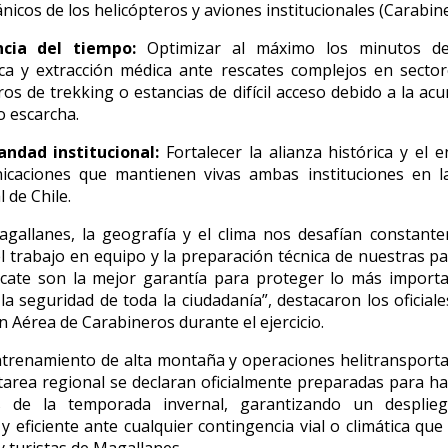
nicos de los helicópteros y aviones institucionales (Carabine
encia del tiempo:
Optimizar al máximo los minutos de
ica y extracción médica ante rescates complejos en sector
os de trekking o estancias de difícil acceso debido a la ac
o escarcha.
ndad institucional:
Fortalecer la alianza histórica y el 
icaciones que mantienen vivas ambas instituciones en 
l de Chile.
gallanes, la geografía y el clima nos desafían constant
l trabajo en equipo y la preparación técnica de nuestras pa
cate son la mejor garantía para proteger lo más importa
 la seguridad de toda la ciudadanía”, destacaron los oficiale
n Aérea de Carabineros durante el ejercicio.
trenamiento de alta montaña y operaciones helitransporta
tarea regional se declaran oficialmente preparadas para ha
s de la temporada invernal, garantizando un desplie
y eficiente ante cualquier contingencia vial o climática que 
y turistas de Magallanes.