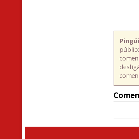
Pingü
públic
coment
deslig
coment
Comen