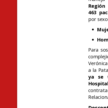
Región 
463 pac
por sexo 
Muje
Homb
Para sos
compleji
Verónica
a la Pat
ya se t
Hospita
contrat
Relacion
Descent