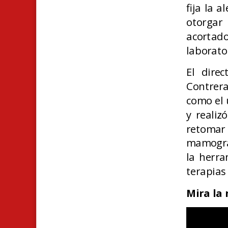
fija la 
otorgar
acortado
laborato
El direc
Contrera
como el 
y realiz
retomar 
mamograf
la herra
terapias
Mira la