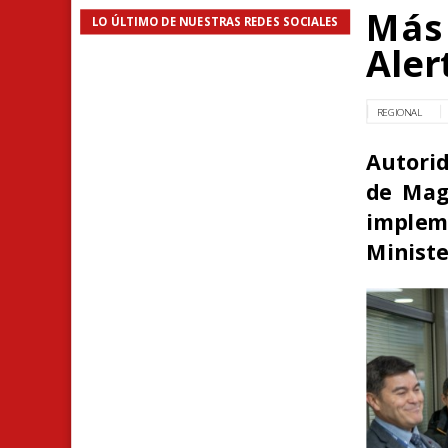
Más 
LO ÚLTIMO DE NUESTRAS REDES SOCIALES
Aler
REGIONAL
Autorid
de Maga
imple
Ministe