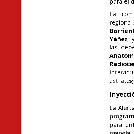
para el 
La comi
regiona
Barrien
Yáñez
; 
las dep
Anatom
Radiot
interac
estrateg
Inyecci
La Alert
program
para en
maneja 