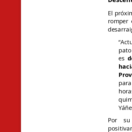
El próxi
romper e
desarrai
“Act
pato
es
d
hac
Prov
para
hor
quim
Yáñe
Por su 
positiv