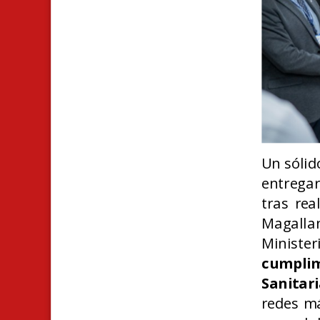
Un sólid
entrega
tras rea
Magalla
Ministe
cumpli
Sanitar
redes má