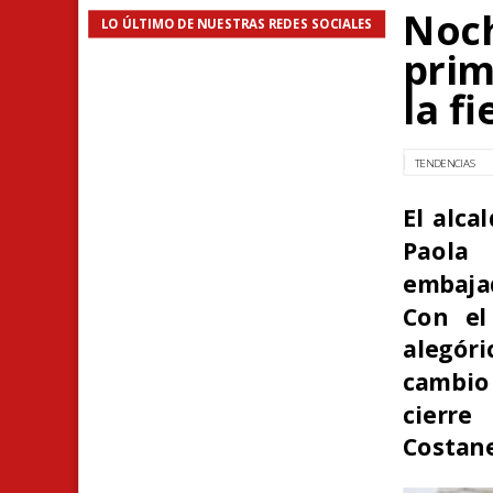
Noch
LO ÚLTIMO DE NUESTRAS REDES SOCIALES
prim
la fi
TENDENCIAS
El alca
Paola
embajad
Con el
alegór
cambio 
cierre
Costane