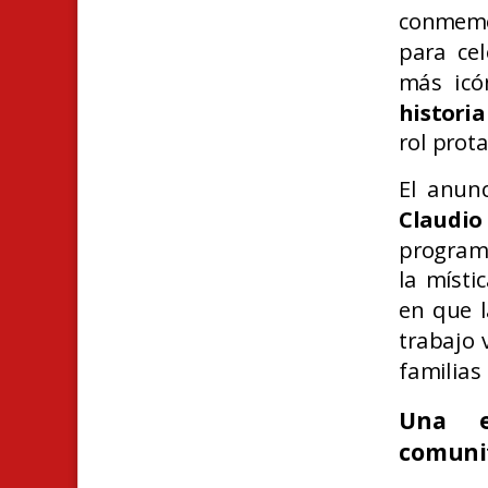
conmemo
para cel
más icó
histori
rol prot
El anun
Claudi
programá
la místi
en que l
trabajo 
familias
Una e
comuni