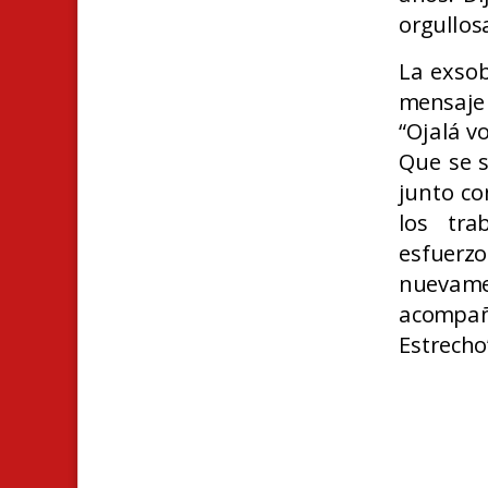
orgullos
La exsob
mensaje 
“Ojalá v
Que se 
junto co
los tra
esfuer
nuevam
acompañ
Estrecho