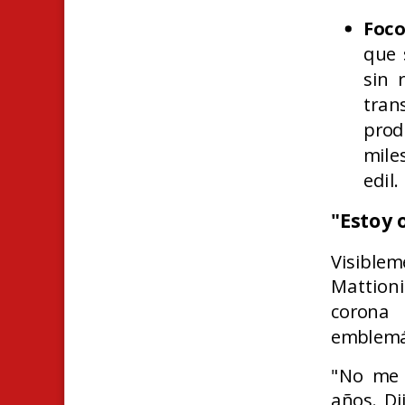
Foco
que 
sin 
tran
prod
mile
edil.
"Estoy 
Visible
Mattioni
corona
emblemát
"No me 
años. Di