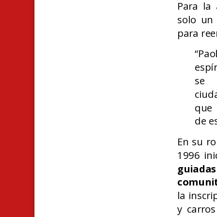
Para la 
solo un 
para ree
“Pao
espí
se 
ciud
que 
de e
En su ro
1996 ini
guiadas
comunit
la inscr
y carros