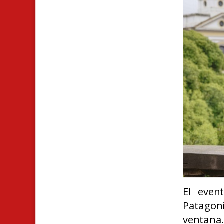
El even
Patagon
ventan