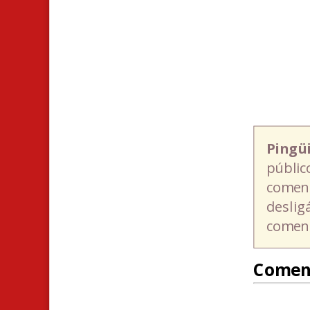
Pingü
públic
coment
deslig
coment
Comen