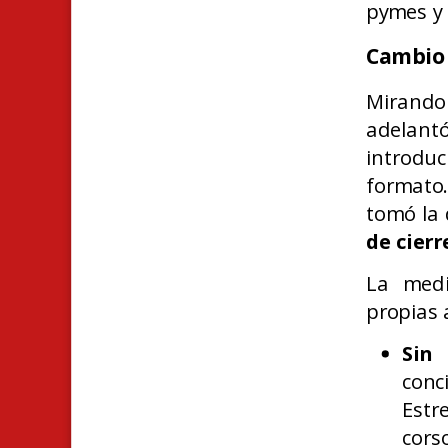
pymes y 
Cambio 
Mirando 
adelant
introdu
formato.
tomó la
de cierr
La med
propias 
Sin 
conc
Estr
cors