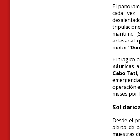
El panoram
cada vez 
desalentado
tripulacion
marítimo (
artesanal 
motor
“Don
El trágico
náuticas a
Cabo Tati
,
emergencia 
operación e
meses por l
Solidari
Desde el pr
alerta de a
muestras de