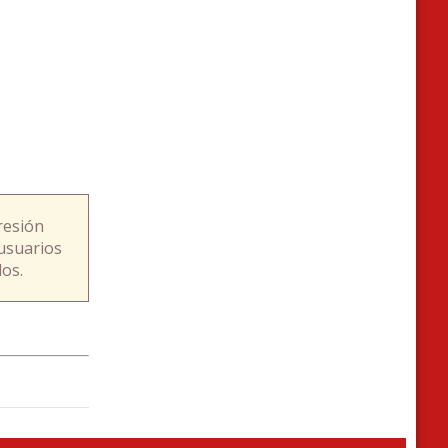
resión
usuarios
os.