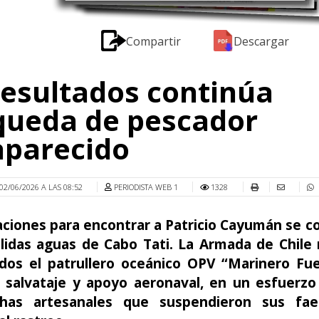
Compartir
Descargar
resultados continúa
queda de pescador
aparecido
02/06/2026 A LAS 08:52
PERIODISTA WEB 1
1328
aciones para encontrar a Patricio Cayumán se c
élidas aguas de Cabo Tati. La Armada de Chile
dos el patrullero oceánico OPV “Marinero Fue
 salvataje y apoyo aeronaval, en un esfuerzo
chas artesanales que suspendieron sus fae