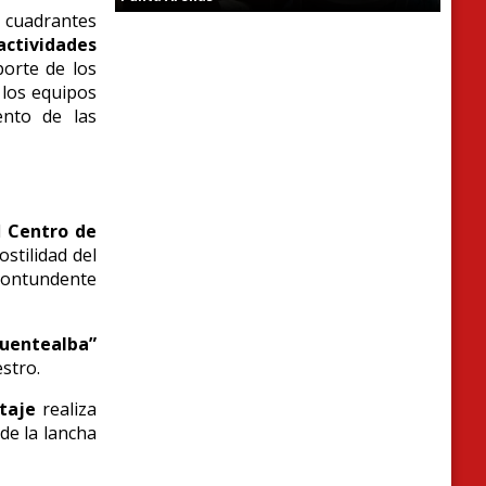
s cuadrantes
actividades
porte de los
 los equipos
ento de las
l
Centro de
ostilidad del
ontundente
Fuentealba”
stro.
taje
realiza
de la lancha