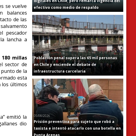
digitales en Chile, pero remarca vigencia del
s se vuelve
efectivo como medio de respaldo
n balances
tacto de las
y salvamento
el pescador
la lancha a
05/08/2026
s
180 millas
Población penal supera las 65 mil personas
el sector de
en Chile y enciende el debate de
l punto de la
infraestructura carcelaria
formado esta
 los últimos
a” emitió la
05/08/2026
Prisión preventiva para sujeto que robó a
gallanes dio
taxista e intentó atacarlo con una botella en
Punta Arenas