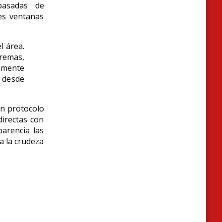
pasadas de
es ventanas
l área.
remas,
amente
n desde
un protocolo
irectas con
parencia las
a la crudeza