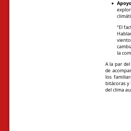
Apoyo
explo
climát
“El fa
Habla
vient
cambia
la com
A la par de
de acompam
los familia
bitácoras y
del clima au