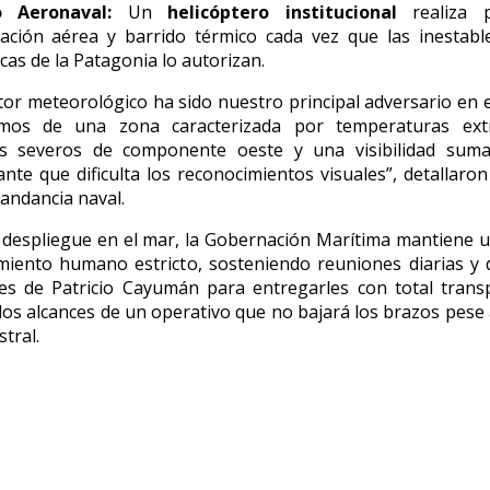
 Aeronaval:
Un
helicóptero institucional
realiza 
ración aérea y barrido térmico cada vez que las inestabl
icas de la Patagonia lo autorizan.
ctor meteorológico ha sido nuestro principal adversario en e
mos de una zona caracterizada por temperaturas ext
os severos de componente oeste y una visibilidad sum
nte que dificulta los reconocimientos visuales”, detallaro
andancia naval.
l despliegue en el mar, la Gobernación Marítima mantiene 
iento humano estricto, sosteniendo reuniones diarias y d
res de Patricio Cayumán para entregarles con total trans
 los alcances de un operativo que no bajará los brazos pese 
stral.