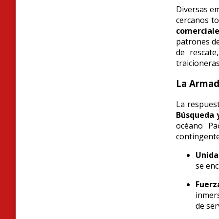
Diversas em
cercanos t
comerciale
patrones de
de rescate
traicioneras
La Armad
La respues
Búsqueda 
océano Pa
contingente
Unidad
se enc
Fuerz
inmers
de ser