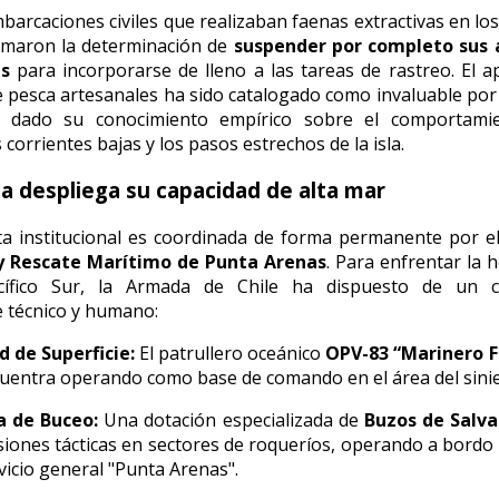
barcaciones civiles que realizaban faenas extractivas en lo
omaron la determinación de
suspender por completo sus 
s
para incorporarse de lleno a las tareas de rastreo. El a
 pesca artesanales ha sido catalogado como invaluable por
, dado su conocimiento empírico sobre el comportami
 corrientes bajas y los pasos estrechos de la isla.
a despliega su capacidad de alta mar
ta institucional es coordinada de forma permanente por e
y Rescate Marítimo de Punta Arenas
. Para enfrentar la h
cífico Sur, la Armada de Chile ha dispuesto de un c
 técnico y humano:
 de Superficie:
El patrullero oceánico
OPV-83 “Marinero 
uentra operando como base de comando en el área del sinie
a de Buceo:
Una dotación especializada de
Buzos de Salva
iones tácticas en sectores de roqueríos, operando a bordo 
vicio general "Punta Arenas".