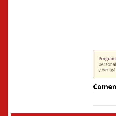
Pingüin
personal
y deslig
Comen