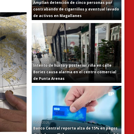
Amplían detención de cinco personas por
contrabando de cigarrillos y eventual lavado
de activos en Magallanes
05/08/2026
Intento de hurto y posterior riña en calle
Bories causa alarma en el centro comercial
de Punta Arenas
05/08/2026
Banco Central reporta alza de 15% en pagos