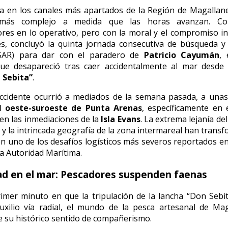
a en los canales más apartados de la Región de Magallane
más complejo a medida que las horas avanzan. Co
res en lo operativo, pero con la moral y el compromiso in
es, concluyó la quinta jornada consecutiva de búsqueda 
SAR) para dar con el paradero de
Patricio Cayumán
, 
que desapareció tras caer accidentalmente al mar desde 
 Sebita”
.
 accidente ocurrió a mediados de la semana pasada, a una
l oeste-suroeste de Punta Arenas
, específicamente en 
 en las inmediaciones de la
Isla Evans
. La extrema lejanía de
y la intrincada geografía de la zona intermareal han trans
n uno de los desafíos logísticos más severos reportados en
a Autoridad Marítima.
dad en el mar: Pescadores suspenden faenas
imer minuto en que la tripulación de la lancha “Don Sebit
uxilio vía radial, el mundo de la pesca artesanal de Ma
 su histórico sentido de compañerismo.