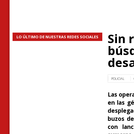
Sin 
LO ÚLTIMO DE NUESTRAS REDES SOCIALES
bús
des
POLICIAL
Las oper
en las g
desplega
buzos de
con lan