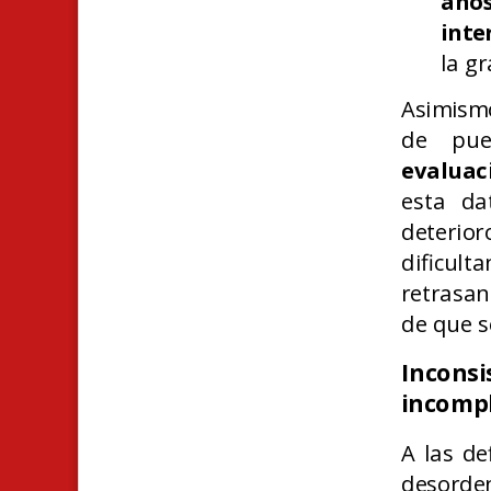
años
inte
la g
Asimismo
de pue
evaluac
esta da
deterio
dificult
retrasan
de que s
Inconsi
incompl
A las de
desorden