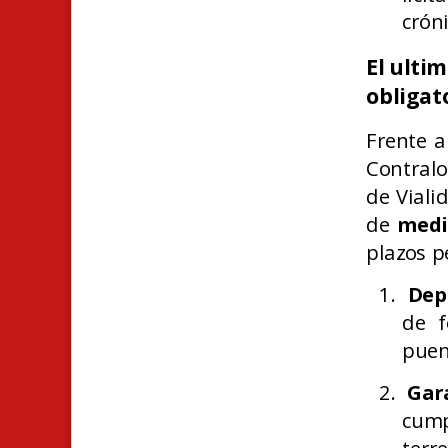
crón
El ulti
obligat
Frente a
Contralo
de Viali
de
medi
plazos p
Dep
de f
puen
Gar
cump