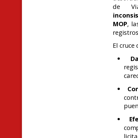
de Via
inconsi
MOP
, l
registro
El cruce 
Da
regi
care
Con
cont
puen
Ef
comp
lici