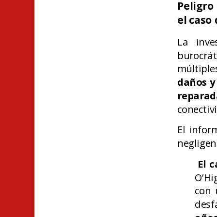
Peligro
el caso 
La inve
burocrá
múltipl
daños y 
repara
conectivi
El infor
negligen
El c
O’Hi
con 
desf