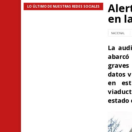
Aler
LO ÚLTIMO DE NUESTRAS REDES SOCIALES
en l
NACIONAL
La audi
abarcó 
graves
datos v
en est
viaduct
estado 