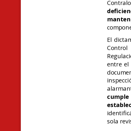
Contral
defic
manteni
componen
El dicta
Control
Regulaci
entre el
document
inspecc
alarman
cumple 
establ
identifi
sola rev