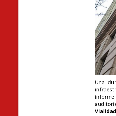
Una dura
infraest
informe 
auditor
Vialida