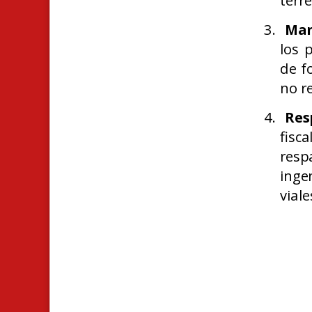
terr
Man
los 
de f
no r
Res
fisc
resp
inge
viale