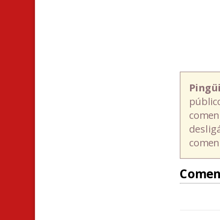
Pingü
públic
coment
deslig
coment
Comen