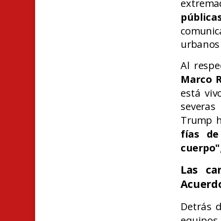
extrema
pública
comunic
urbanos 
Al respe
Marco 
está viv
severas
Trump h
fías de
cuerpo"
Las ca
Acuerd
Detrás d
equipos