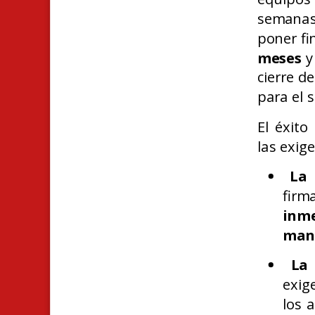
semanas
poner fi
meses
y
cierre d
para el 
El éxito
las exig
La 
firm
inm
mant
La 
exig
los 