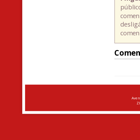
públic
coment
deslig
coment
Comen
Aven
ZI