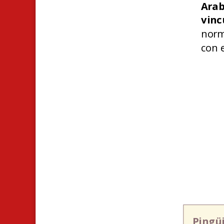
Ara
vin
norm
con e
Pingü