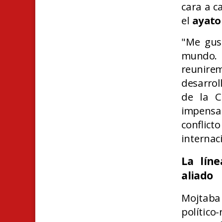
cara a c
el
ayato
"Me gust
mundo. 
reunire
desarrol
de la C
impensa
conflic
internac
La lín
aliado
Mojtaba
político