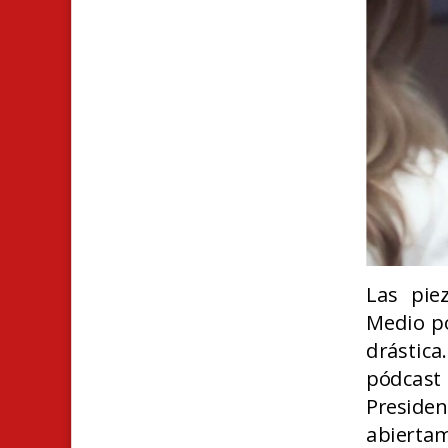
Las pie
Medio po
drástica
pódcas
Preside
abiertam