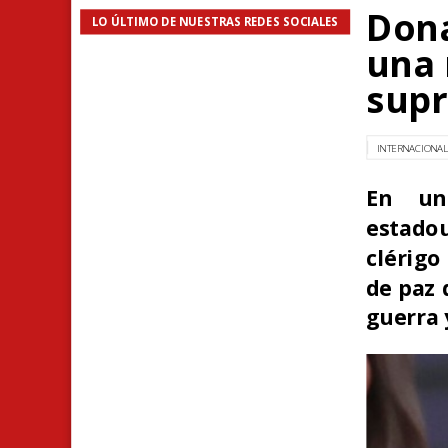
Dona
LO ÚLTIMO DE NUESTRAS REDES SOCIALES
una 
supr
INTERNACIONA
En una
estadou
clérigo
de paz 
guerra 