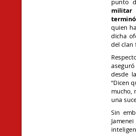
punto d
militar
terminó 
quien ha
dicha of
del clan 
Respecto
aseguró
desde l
“Dicen q
mucho, m
una suce
Sin emb
Jamenei
intelig