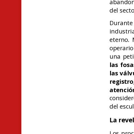
abandona
del secto
Durante 
industria
eterno. 
operario
una peti
las fos
las válv
regist
atenció
consider
del escul
La reve
Los proc