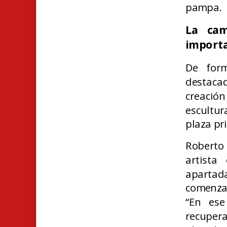
pampa.
La cam
importa
De form
destacad
creación
escultu
plaza pr
Roberto 
artista
apartad
comenza
“En ese
recuper