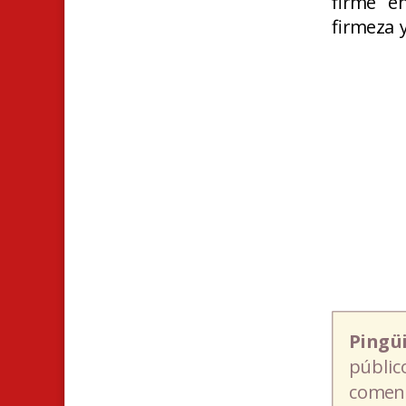
firme e
firmeza 
Pingü
públic
coment