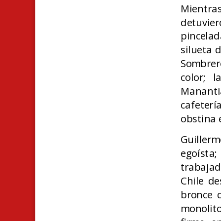
Mientras
detuvier
pincelad
silueta 
Sombrero
color; 
Mananti
cafeterí
obstina e
Guillerm
egoísta
trabajad
Chile de
bronce 
monolit