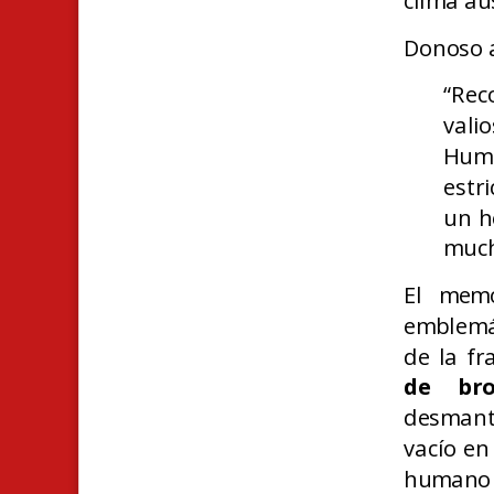
clima au
Donoso a
“Rec
val
Huma
estr
un h
much
El memo
emblemát
de la f
de bro
desmante
vacío en
humano 