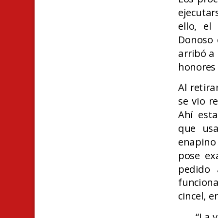
ejecutar
ello, e
Donoso 
arribó a
honores 
Al retir
se vio r
Ahí esta
que usa
enapino 
pose exa
pedido 
funciona
cincel, 
“La 