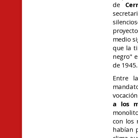
de
Cer
secreta
silenci
proyect
medio si
que la t
negro" 
de 1945.
Entre l
mandato
vocación
a los m
monolito
con los
habían p