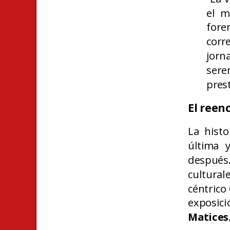
el m
for
cor
jorn
sere
pres
El reen
La hist
última 
después
cultura
céntrico
exposici
Matices