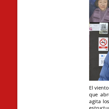
El vient
que abru
agita lo
estructu