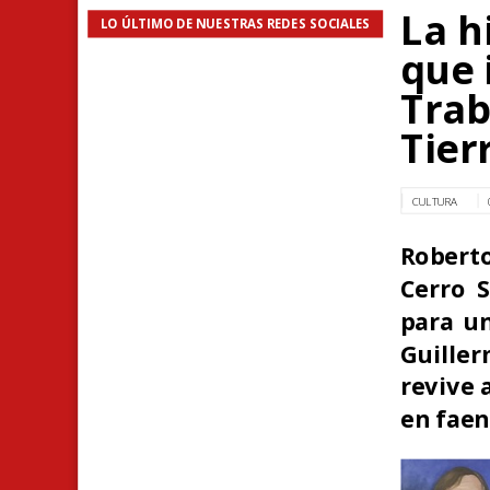
La h
LO ÚLTIMO DE NUESTRAS REDES SOCIALES
que 
Trab
Tier
CULTURA
Roberto
Cerro 
para un
Guiller
revive 
en faen