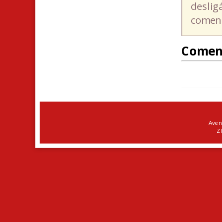
deslig
coment
Comen
Aven
ZI