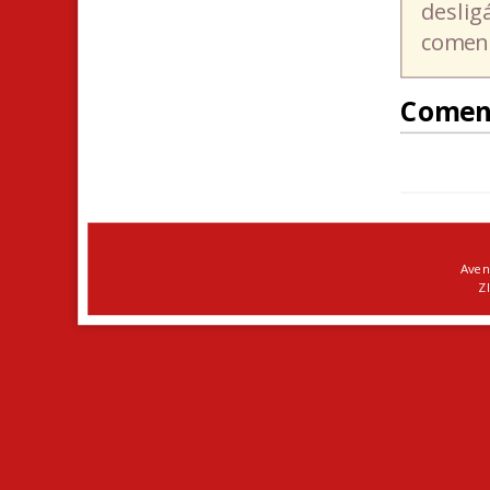
deslig
coment
Comen
Aven
ZI