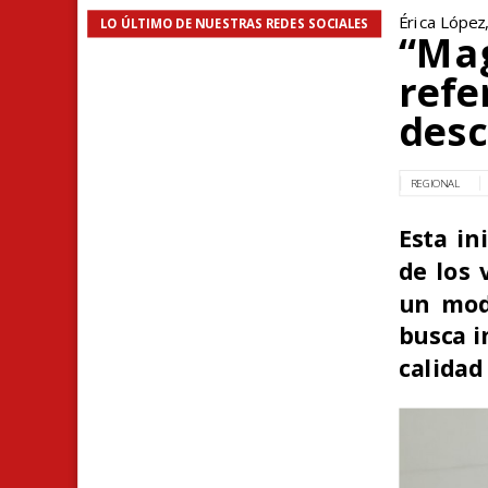
Érica López
LO ÚLTIMO DE NUESTRAS REDES SOCIALES
“Mag
refe
desc
REGIONAL
Esta in
de los 
un mode
busca i
calidad