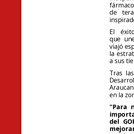
fármacos
de tera
inspirad
El éxi
que
un
viajó es
la estra
a sus tie
Tras la
Desarro
Araucan
en la zo
"Para 
importa
del GO
mejorar