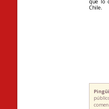
que lo 
Chile.
Pingü
públic
coment