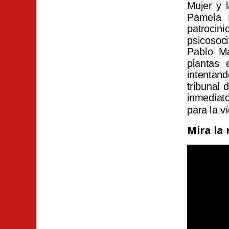
Mujer y 
Pamela L
patrocin
psicosoc
Pablo Ma
plantas 
intentand
tribunal 
inmediato
para la v
Mira la