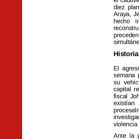
el cautiv
diez pla
Araya, J
hecho in
reconstru
preceden
simultáne
Histori
El agres
semana pr
su vehíc
capital r
fiscal J
existía
procesal
investiga
violencia
Ante la 