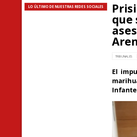
Pris
LO ÚLTIMO DE NUESTRAS REDES SOCIALES
que 
ases
Are
TRIBUNALES
El impu
marihua
Infante