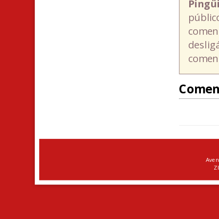
Pingü
públic
coment
deslig
coment
Comen
Aven
ZI