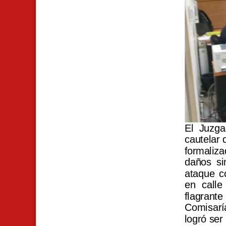
El Juzga
cautelar 
formaliza
daños si
ataque co
en calle
flagrant
Comisaría
logró ser