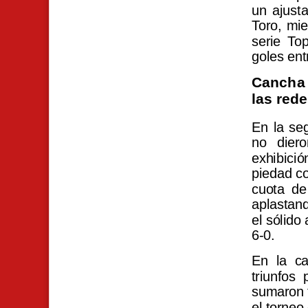
un ajusta
Toro, mi
serie To
goles ent
Cancha 
las red
En la seg
no dier
exhibició
piedad co
cuota de
aplastan
el sólido
6-0.
En la c
triunfos
sumaron t
el torneo