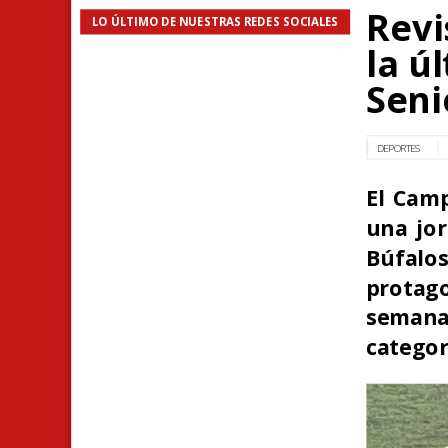
Revi
LO ÚLTIMO DE NUESTRAS REDES SOCIALES
la ú
Seni
DEPORTES
El Camp
una jor
Búfalos
protago
semana
categor