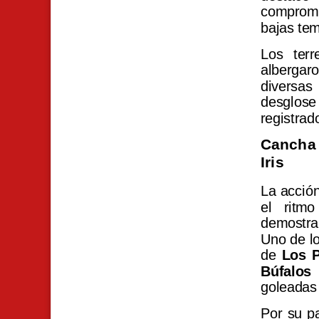
compromis
bajas tem
Los ter
albergar
diversas 
desglos
registra
Cancha 
Iris
La acción
el ritm
demostra
Uno de lo
de
Los 
Búfalos
goleadas 
Por su pa