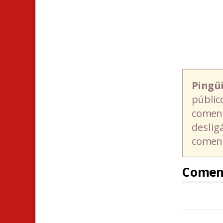
Pingü
públic
coment
deslig
coment
Comen