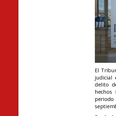
El Tribu
judicia
delito 
hechos 
period
septiemb