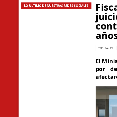
Fisc
LO ÚLTIMO DE NUESTRAS REDES SOCIALES
juic
cont
años
TRIBUNALES
El Mini
por de
afectar