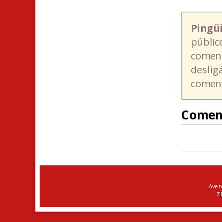
Pingü
públic
coment
deslig
coment
Comen
Aven
ZI