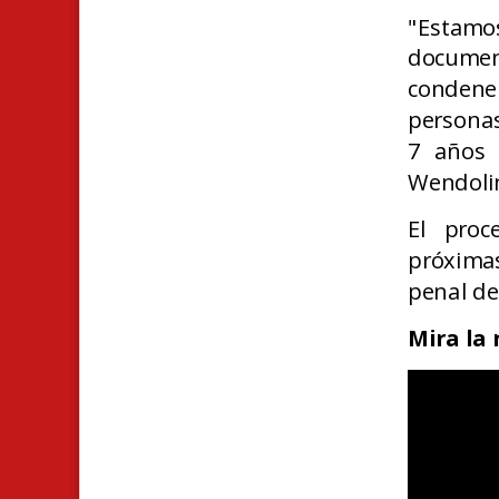
"Estamo
documen
condene
personas
7 años d
Wendoli
El proc
próxima
penal de
Mira la