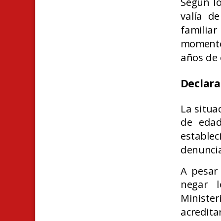
Según lo
valía de
familia
momento
años de 
Declara
La situa
de edad
estable
denuncia
A pesar
negar l
Minister
acredita