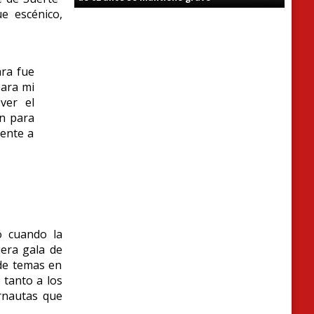
e escénico,
ara fue
para mi
ver el
ón para
rente a
ó cuando la
iera gala de
 de temas en
 tanto a los
ernautas que