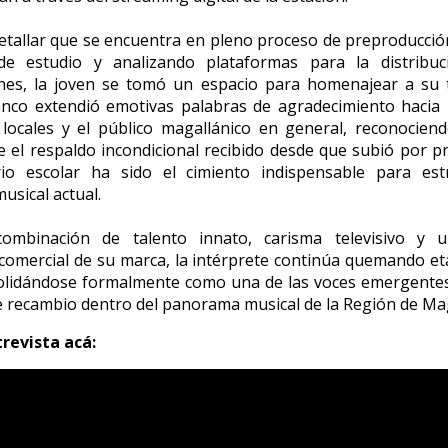
etallar que se encuentra en pleno proceso de preproducci
e estudio y analizando plataformas para la distribu
nes, la joven se tomó un espacio para homenajear a su ti
nco extendió emotivas palabras de agradecimiento hacia l
 locales y el público magallánico en general, reconocien
ue el respaldo incondicional recibido desde que subió por p
io escolar ha sido el cimiento indispensable para est
usical actual.
ombinación de talento innato, carisma televisivo y 
comercial de su marca, la intérprete continúa quemando e
solidándose formalmente como una de las voces emergente
e recambio dentro del panorama musical de la Región de Ma
revista acá: