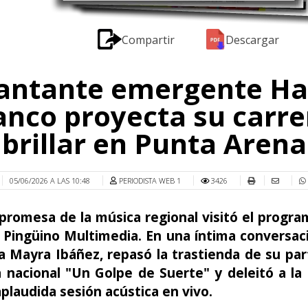
Compartir
Descargar
antante emergente Ha
nco proyecta su carre
 brillar en Punta Arena
05/06/2026 A LAS 10:48
PERIODISTA WEB 1
3426
promesa de la música regional visitó el progr
 Pingüino Multimedia. En una íntima conversac
a Mayra Ibáñez, repasó la trastienda de su par
a nacional "Un Golpe de Suerte" y deleitó a la
plaudida sesión acústica en vivo.