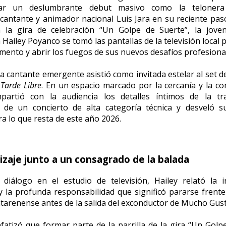
zar un deslumbrante debut masivo como la telonera o
cantante y animador nacional Luis Jara en su reciente pa
 la gira de celebración “Un Golpe de Suerte”, la joven
 Hailey Poyanco se tomó las pantallas de la televisión local 
ento y abrir los fuegos de sus nuevos desafíos profesiona
a cantante emergente asistió como invitada estelar al set 
o
Tarde Libre
. En un espacio marcado por la cercanía y la com
mpartió con la audiencia los detalles íntimos de la tr
 de un concierto de alta categoría técnica y desveló s
ra lo que resta de este año 2026.
izaje junto a un consagrado de la balada
 diálogo en el estudio de televisión, Hailey relató la i
y la profunda responsabilidad que significó pararse frente
tarenense antes de la salida del exconductor de Mucho Gust
fatizó que formar parte de la parrilla de la gira “Un Golp