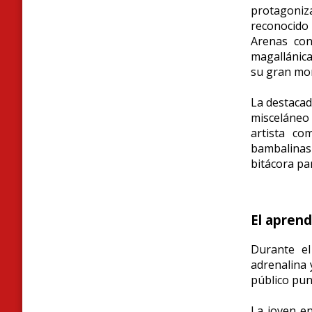
protagoni
reconocido 
Arenas con
magallánica
su gran mom
La destacad
misceláne
artista co
bambalinas
bitácora pa
El aprend
Durante el
adrenalina 
público pun
La joven en