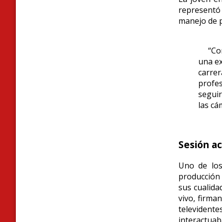
representó
manejo de p
“Compa
una ex
carre
profes
seguir
las cá
Sesión ac
Uno de los
producción 
sus cualida
vivo, firma
televidente
interactuaba