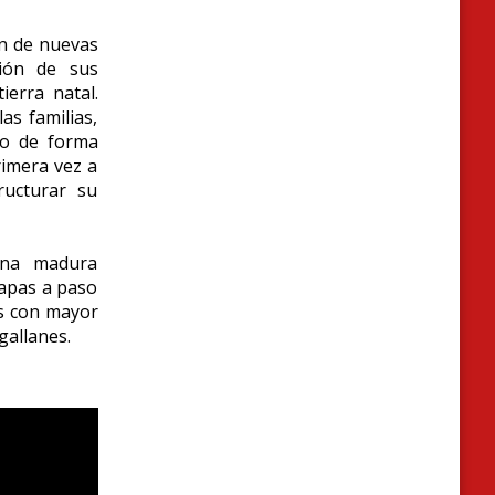
ón de nuevas
ción de sus
erra natal.
as familias,
do de forma
rimera vez a
ructurar su
una madura
tapas a paso
s con mayor
gallanes.