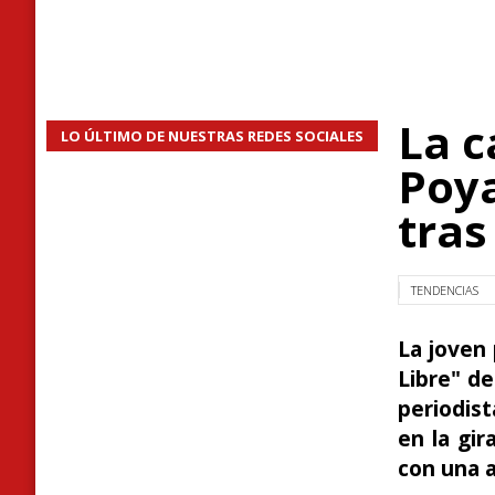
La c
LO ÚLTIMO DE NUESTRAS REDES SOCIALES
Poya
tras
TENDENCIAS
La joven 
Libre" de
periodist
en la gir
con una a