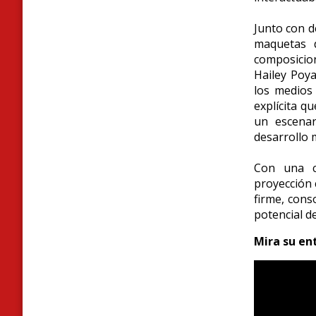
Junto con d
maquetas d
composicio
Hailey Poya
los medios
explícita q
un escenar
desarrollo m
Con una c
proyección 
firme, con
potencial d
Mira su ent