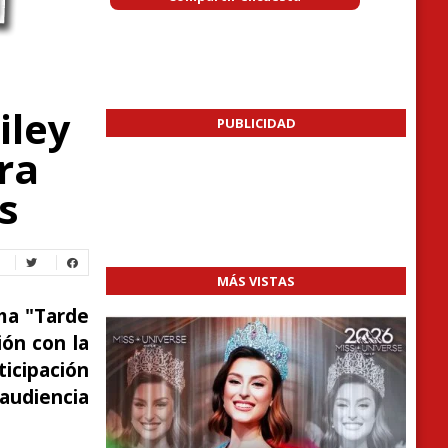
iley
PUBLICIDAD
ra
s
MÁS VISTAS
ama "Tarde
ión con la
ticipación
 audiencia