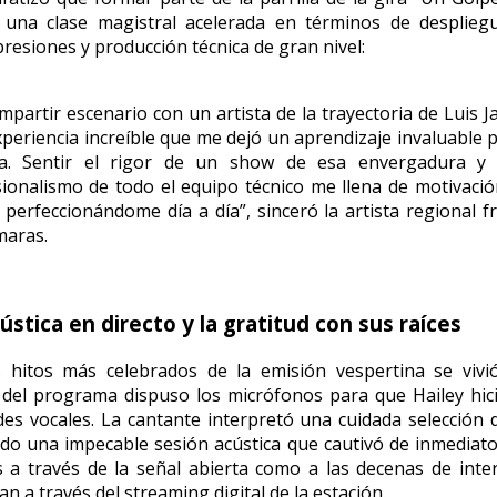
 una clase magistral acelerada en términos de despliegu
resiones y producción técnica de gran nivel:
rtir escenario con un artista de la trayectoria de Luis J
periencia increíble que me dejó un aprendizaje invaluable 
ra. Sentir el rigor de un show de esa envergadura y 
ionalismo de todo el equipo técnico me llena de motivaci
 perfeccionándome día a día”, sinceró la artista regional f
maras.
ústica en directo y la gratitud con sus raíces
 hitos más celebrados de la emisión vespertina se vivi
del programa dispuso los micrófonos para que Hailey hic
des vocales. La cantante interpretó una cuidada selección
ndo una impecable sesión acústica que cautivó de inmediato
s a través de la señal abierta como a las decenas de int
n a través del streaming digital de la estación.