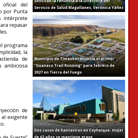
Solicitan la renuncia a la Directora del
ficial del
Servicio de Salud Magallanes, Verónica Yáñez
so por Punta
 intérprete
para repasar
les.
del programa
plicidad, la
04/08/2026
astienda de
Municipio de Timaukel anuncia el primer
u ambiciosa
"Guanaco Trail Running" para febrero de
2027 en Tierra del Fuego
nyección de
 al exigente
o.
03/08/2026
Dos casos de hantavirus en Coyhaique: mujer
e de Suerte”
de 62 años se mantiene grave