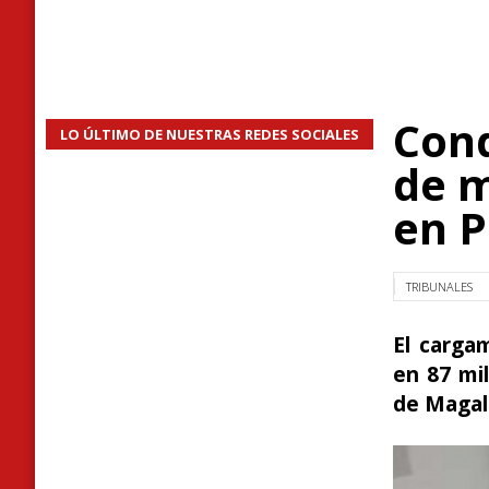
Cond
LO ÚLTIMO DE NUESTRAS REDES SOCIALES
de m
en 
TRIBUNALES
El carga
en 87 mil
de Magal