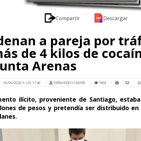
Compartir
Descargar
enan a pareja por tráf
ás de 4 kilos de cocaí
Punta Arenas
06/06/2026 A LAS 17:46
FERNANDO CUMARE
1868
mento ilícito, proveniente de Santiago, estaba
lones de pesos y pretendía ser distribuido en
lanes.