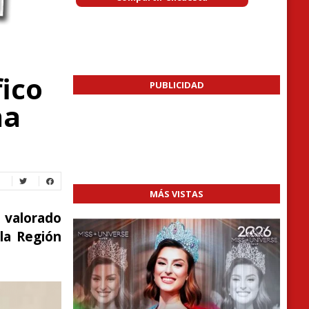
ico
PUBLICIDAD
na
MÁS VISTAS
 valorado
 la Región