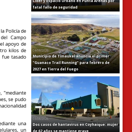
Líder y Espacio Urbano en Punta Arenas por
fatal fallo de seguridad
a Policía de
z del Campo
 el apoyo de
tro kilos de
04/08/2026
Municipio de Timaukel anuncia el primer
o fue tasado
"Guanaco Trail Running" para febrero de
2027 en Tierra del Fuego
e, "mediante
nes, se pudo
acionalidad
03/08/2026
ediante una
Dos casos de hantavirus en Coyhaique: mujer
elulares, un
de 62 años se mantiene grave