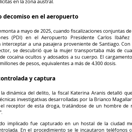
lícitas en la zona austral.
o decomiso en el aeropuerto
remonta a mayo de 2025, cuando fiscalizaciones conjuntas de l
iones (PDI) en el Aeropuerto Presidente Carlos Ibáñe
 interceptar a una pasajera proveniente de Santiago. Con
ctor, se descubrió que la mujer transportaba más de cua
 de cocaína ocultos y adosados a su cuerpo. El cargament
millones de pesos, equivalentes a más de 4.300 dosis.
controlada y captura
la dinámica del delito, la fiscal Katerina Aranis detalló qu
técnicas investigativas desarrolladas por la Brianco Magalla
 el receptor de esta droga, tratándose de un hombre de n
.
do implicado fue capturado en un hostal de la ciudad m
trolada. En el procedimiento se le incautaron teléfonos c