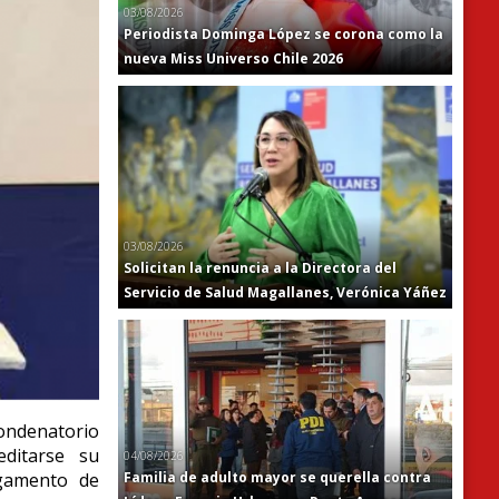
03/08/2026
Periodista Dominga López se corona como la
nueva Miss Universo Chile 2026
03/08/2026
Solicitan la renuncia a la Directora del
Servicio de Salud Magallanes, Verónica Yáñez
condenatorio
editarse su
04/08/2026
Familia de adulto mayor se querella contra
rgamento de