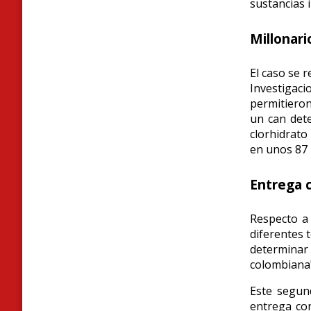
sustancias i
Millonari
El caso se 
Investigac
permitieron
un can dete
clorhidrato
en unos 87 
Entrega 
Respecto a 
diferentes 
determinar
colombiana"
Este segun
entrega con