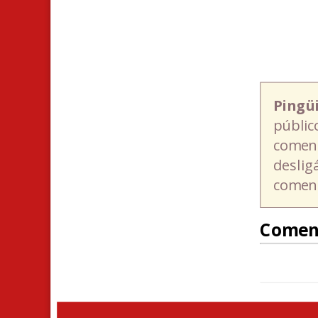
Pingü
públic
coment
deslig
coment
Comen