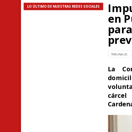
Impu
LO ÚLTIMO DE NUESTRAS REDES SOCIALES
en P
para
prev
TRIBUNALES
La Co
domicil
volunta
cárcel
Cardena