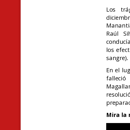
Los trá
diciemb
Mananti
Raúl Si
conducía
los efec
sangre).
En el lu
falleci
Magallan
resoluc
preparaci
Mira la