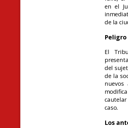
en el J
inmediat
de la ci
Peligro
El Trib
presenta
del suje
de la so
nuevos 
modific
cautelar
caso.
Los ant