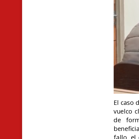
El caso 
vuelco c
de form
benefici
fallo, e