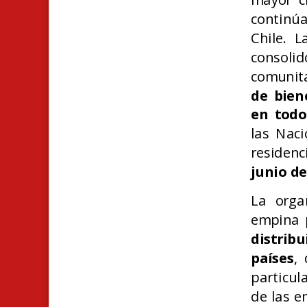
continú
Chile. 
consoli
comunita
de bien
en todo
las Nac
residen
junio d
La organ
empina 
distri
países
,
particul
de las e