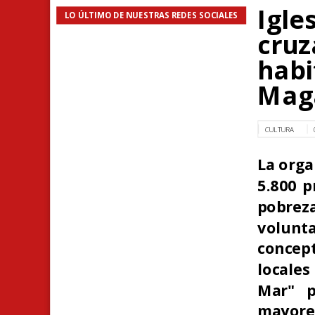
Igle
LO ÚLTIMO DE NUESTRAS REDES SOCIALES
cruz
habi
Mag
CULTURA
La orga
5.800 p
pobrez
volunt
concept
locales
Mar" p
mayores