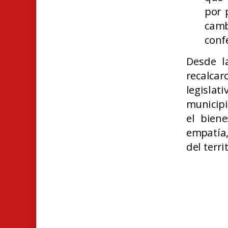
por 
camb
conf
Desde l
recalcar
legisla
municipi
el bien
empatía,
del terri