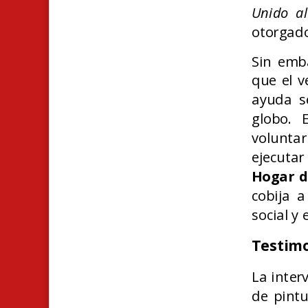
Unido al
otorgado
Sin emb
que el v
ayuda se
globo. 
volunta
ejecutar
Hogar d
cobija a
social y
Testimo
La inter
de pintu