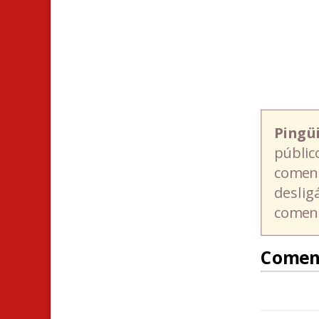
Pingü
públic
coment
deslig
coment
Comen