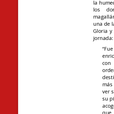
la humed
los dor
magallá
una de l
Gloria y
jornada:
“Fu
enri
con 
orde
dest
más 
ver 
su p
acog
que 