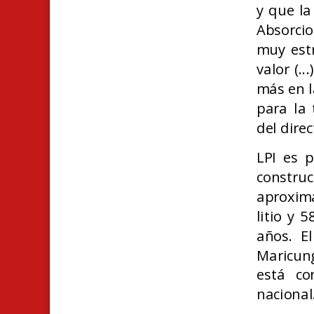
y que la
Absorcio
muy estr
valor (.
más en l
para la 
del dire
LPI es p
constru
aproxim
litio y 
años. E
Maricung
está con
nacional