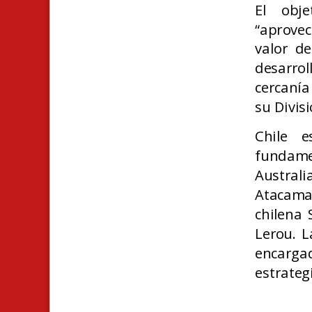
El obj
“aprovec
valor de
desarrol
cercanía
su Divis
Chile e
fundame
Australi
Atacama 
chilena 
Lerou. L
encarg
estrateg