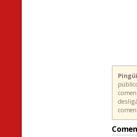
Pingü
públic
coment
deslig
coment
Comen