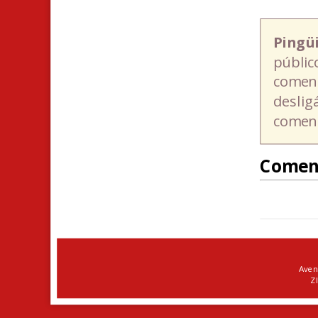
Pingü
públic
coment
deslig
coment
Comen
Aven
ZI