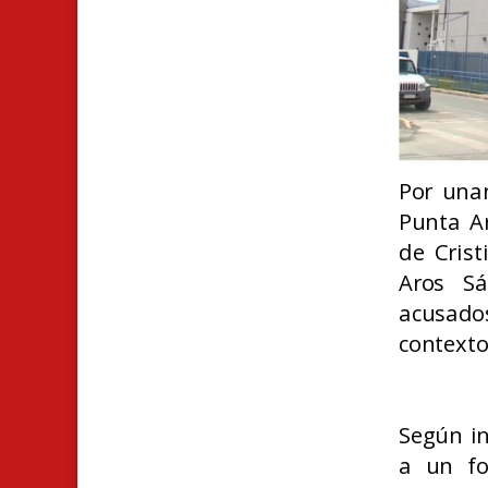
Por una
Punta Ar
de Crist
Aros Sá
acusados
contexto
Según in
a un fo