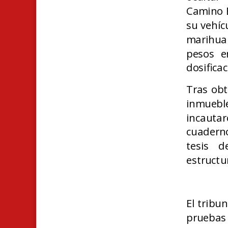
Camino E
su vehíc
marihuan
pesos e
dosificac
Tras obte
inmuebl
incautar
cuadern
tesis d
estructu
El tribu
pruebas 