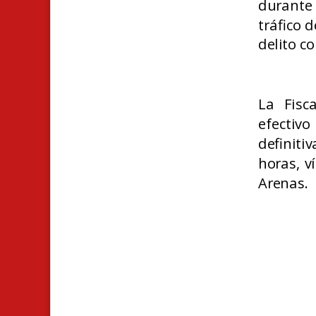
durante 
tráfico 
delito c
La Fisc
efectiv
definiti
horas, v
Arenas.