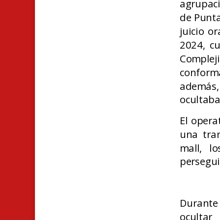
agrupaci
de Punta
juicio o
2024, cu
Complej
conform
además,
ocultaba
El opera
una tran
mall, l
persegui
Durante 
ocultar