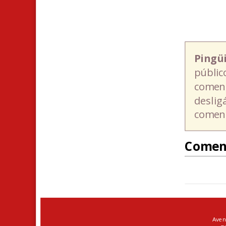
Pingü
públic
coment
deslig
coment
Comen
Aven