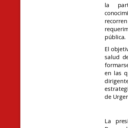
la par
conocim
recorre
requerim
pública.
El objet
salud d
formarse
en las q
dirigen
estrateg
de Urge
La pres