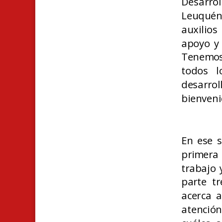
Desarro
Leuquén
auxilio
apoyo y 
Tenemos
todos l
desarro
bienveni
En ese s
primera
trabajo 
parte t
acerca a
atención