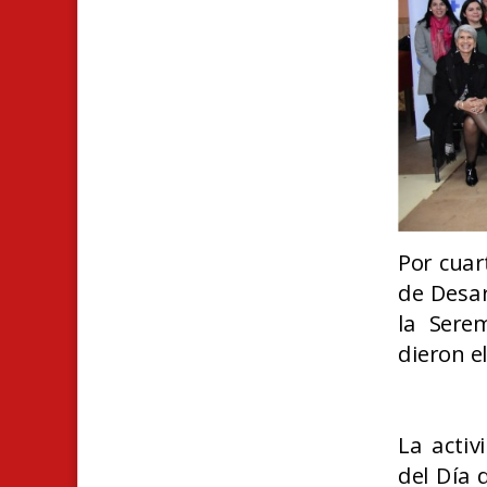
Por c
uar
de Desar
la Sere
dieron e
La acti
del Día 