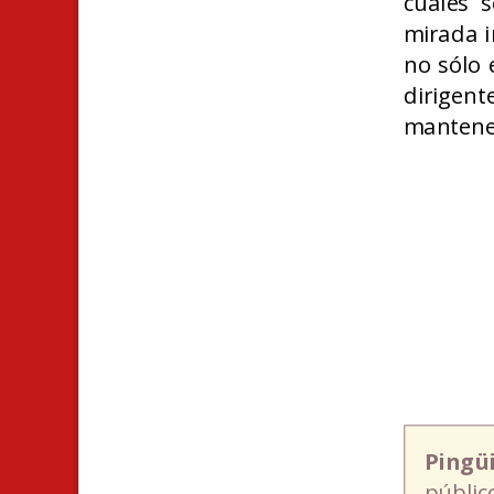
cuáles 
mirada i
no sólo 
dirigen
mantener
Pingü
públic