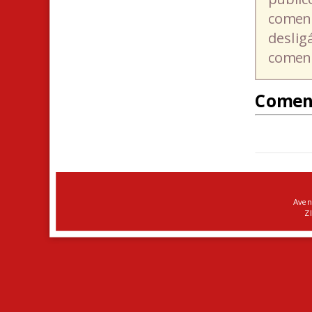
coment
deslig
coment
Comen
Aven
ZI