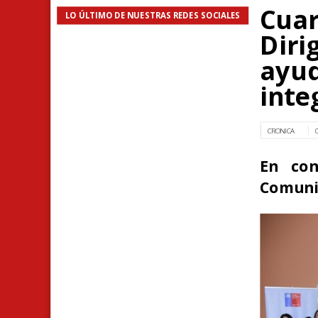
Cuar
LO ÚLTIMO DE NUESTRAS REDES SOCIALES
Diri
ayud
inte
CRONICA
En con
Comuni