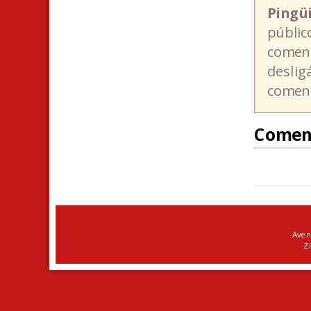
Pingü
públic
coment
deslig
coment
Comen
Aven
ZI