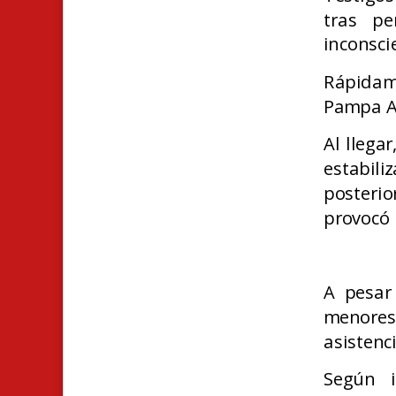
tras pe
inconsci
Rápidame
Pampa Al
Al llega
estabil
posteri
provocó 
A pesar
menores
asistenc
Según i