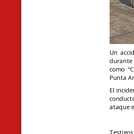
Un accid
durante
como “C
Punta A
El incid
conducto
ataque e
Testigos