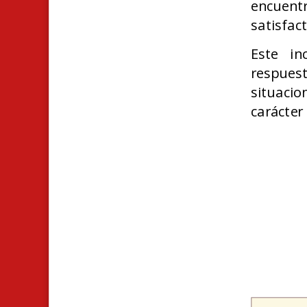
encuent
satisfac
Este in
respues
situaci
carácter