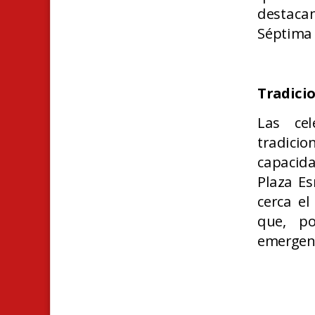
destacan
Séptima 
Tradicio
Las cel
tradicio
capacida
Plaza E
cerca el
que, p
emergenc