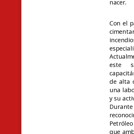
nacer.
Con el p
cimenta
incendio
especial
Actualme
este s
capacit
de alta 
una labo
y su acti
Durante
reconoc
Petróleo
que amba