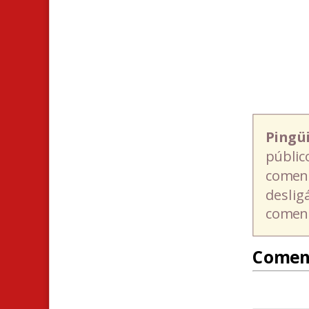
Pingü
públic
coment
deslig
coment
Comen