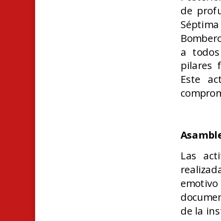
de prof
Séptima
Bomberos
a todos
pilares 
Este ac
compromi
Asamble
Las act
realiza
emotivo 
document
de la ins