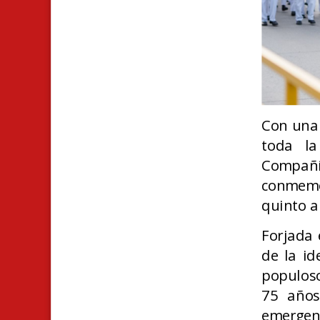
C
on una 
toda la
Compañí
conmemo
quinto a
Forjada 
de la id
populoso
75 años
emergen