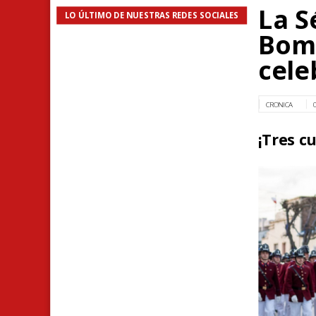
La S
LO ÚLTIMO DE NUESTRAS REDES SOCIALES
Bomb
cele
CRONICA
¡Tres cu