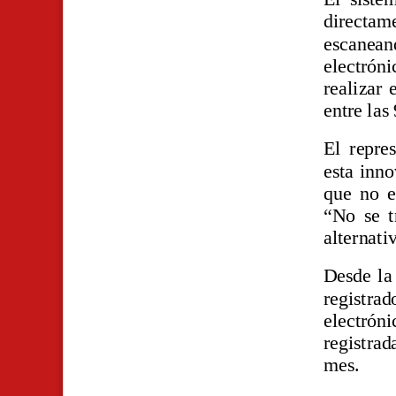
directam
escanea
electrón
realizar 
entre las
El repre
esta inn
que no e
“No se t
alternati
Desde la
registra
electrón
registrad
mes.