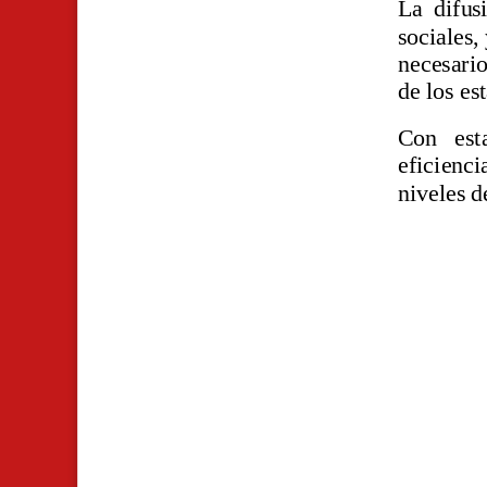
La difus
sociales,
necesario
de los es
Con est
eficienc
niveles d