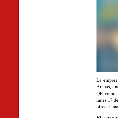
La empresa
Arenas, an
QR como n
lunes 17 d
ofrecer una
El siste