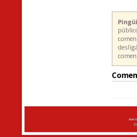
Pingü
públic
coment
deslig
coment
Comen
Aven
ZI