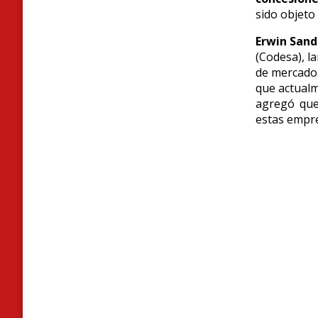
sido objeto
Erwin Sand
(Codesa), l
de mercados
que actualm
agregó que
estas empre