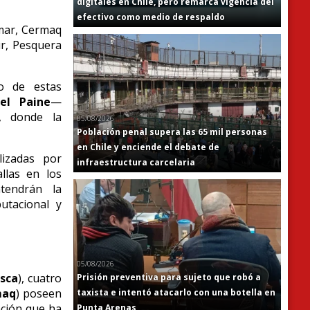
digitales en Chile, pero remarca vigencia del
efectivo como medio de respaldo
umar, Cermaq
r, Pesquera
ro de estas
el Paine
—
, donde la
05/08/2026
Población penal supera las 65 mil personas
en Chile y enciende el debate de
lizadas por
infraestructura carcelaria
allas en los
tendrán la
utacional y
05/08/2026
sca
), cuatro
Prisión preventiva para sujeto que robó a
maq
) poseen
taxista e intentó atacarlo con una botella en
ación que ha
Punta Arenas