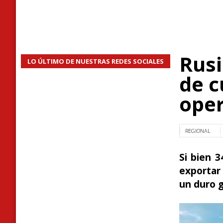
Rusi
LO ÚLTIMO DE NUESTRAS REDES SOCIALES
de c
ope
REGIONAL
Si bien 
exportar
un duro g