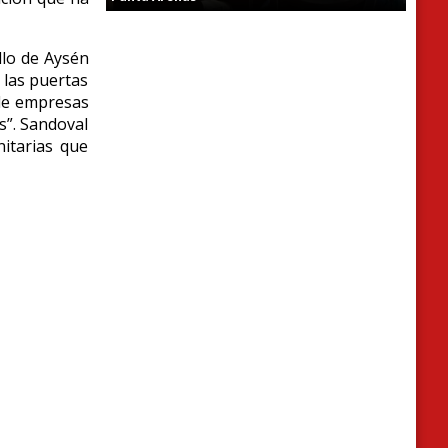
llo de Aysén
 las puertas
 de empresas
s”. Sandoval
itarias que