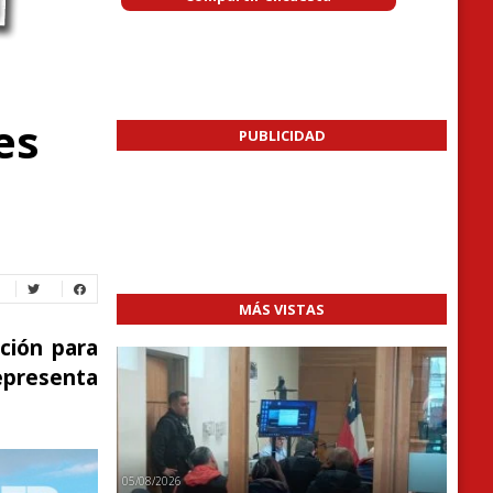
es
PUBLICIDAD
MÁS VISTAS
ción para
epresenta
05/08/2026