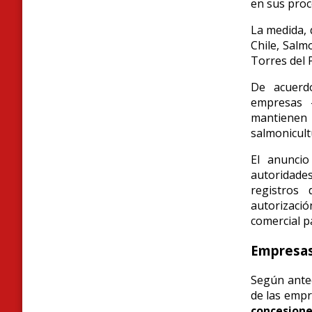
en sus proc
La medida, 
Chile, Sal
Torres del P
De acuerd
empresas
mantiene
salmonicult
El anuncio
autoridades
registros
autorizaci
comercial pa
Empresas
Según antec
de las empr
concesione