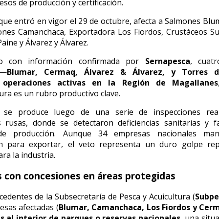
esos de producción y certificación.
que entró en vigor el 29 de octubre, afecta a Salmones Bl
mones Camanchaca, Exportadora Los Fiordos, Crustáceos Su
aine y Álvarez y Álvarez.
o con información confirmada por
Sernapesca
, cuat
 —
Blumar, Cermaq, Álvarez & Álvarez, y Torres d
n
operaciones activas en la Región de Magallanes
ura es un rubro productivo clave.
 se produce luego de una serie de inspecciones rea
 rusas, donde se detectaron deficiencias sanitarias y f
 de producción. Aunque
34
empresas nacionales man
ón para exportar, el veto representa un duro golpe rep
ra la industria.
 con concesiones en áreas protegidas
edentes de la Subsecretaría de Pesca y Acuicultura (
Subpe
esas afectadas (
Blumar, Camanchaca, Los Fiordos y Cer
s al interior de parques o reservas nacionales
, una situ