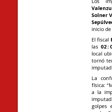
Los im
Valenzu
Solner 
Sepúlve
inicio d
El fiscal
las
02
:
local ub
tornó te
imputado
La conf
física: 
a la im
imputad
golpes 