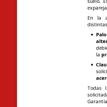
suelo. 
expareja
En la a
distinta
Palo
alte
debi
la
pr
Clau
sol
acer
Todas l
solicita
Garantía