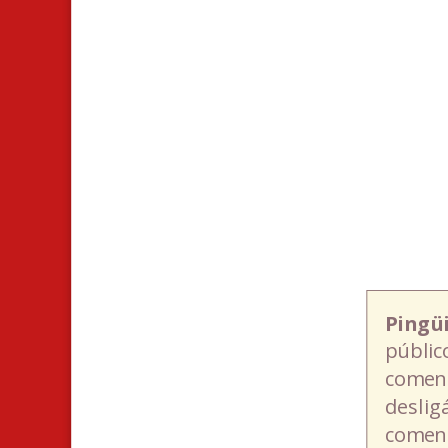
Pingü
públic
coment
deslig
coment