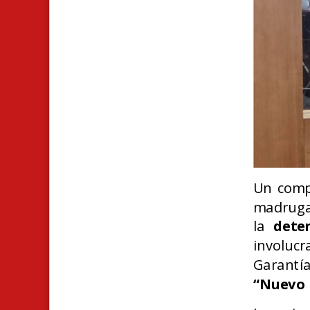
Un compl
madruga
la
dete
involuc
Garantía
“Nuevo 