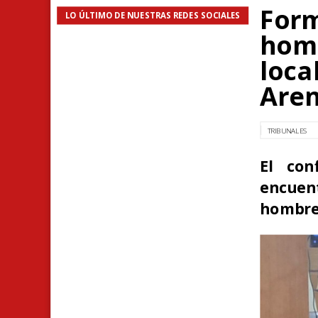
Form
LO ÚLTIMO DE NUESTRAS REDES SOCIALES
homb
loca
Are
TRIBUNALES
El con
encuent
hombre