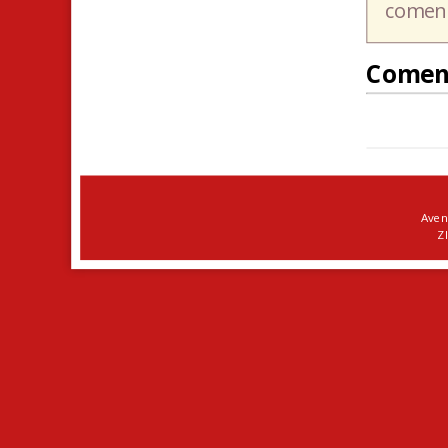
coment
Comen
Aven
ZI