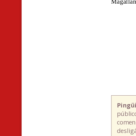
Magallan
Pingü
públic
coment
deslig