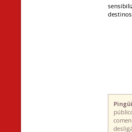
sensibil
destinos
Pingü
públic
coment
deslig