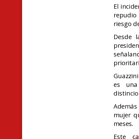
El incid
repudio 
riesgo d
Desde l
presiden
señalan
priorita
Guazzini
es una
distinci
Además 
mujer q
meses.
Este c