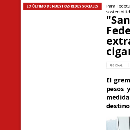
Para Fedetu
LO ÚLTIMO DE NUESTRAS REDES SOCIALES
sostenibili
"San
Fede
extr
cigar
REGIONAL
El grem
pesos y
medida 
destino