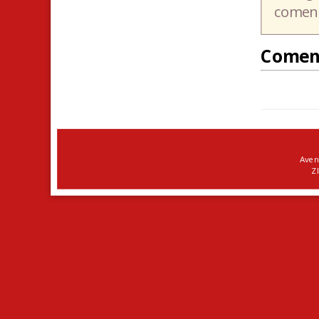
coment
Comen
Aven
ZI