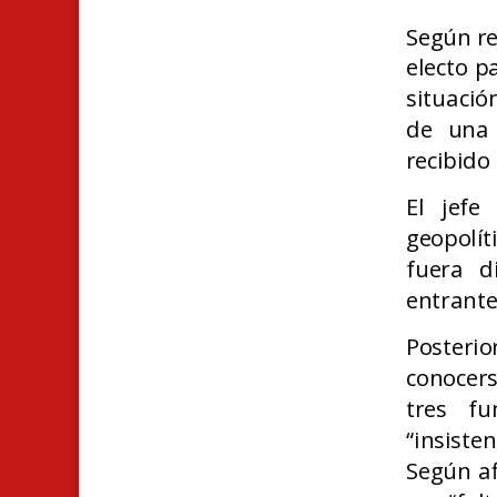
Según re
electo p
situació
de una 
recibido
El jefe
geopolít
fuera d
entrante
Posterio
conocers
tres fu
“insist
Según af