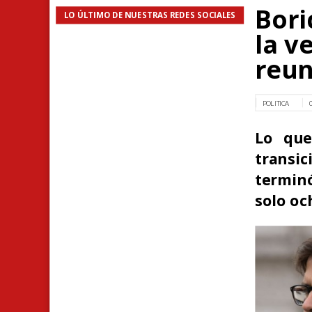
Bori
LO ÚLTIMO DE NUESTRAS REDES SOCIALES
la v
reun
POLITICA
Lo que
transi
terminó
solo oc