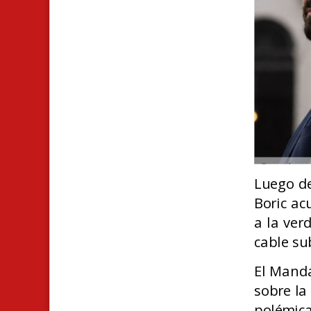
Luego de
Boric ac
a la ver
cable su
El Mand
sobre la
polémic