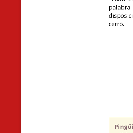
palabra
disposic
cerró.
Pingü