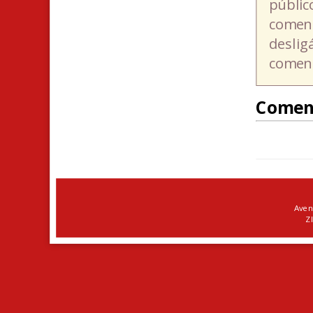
públic
coment
deslig
coment
Comen
Aven
ZI