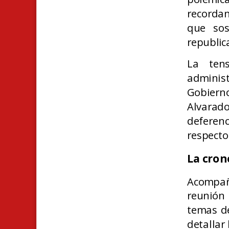
recordan
que sos
republic
La ten
adminis
Gobiern
Alvarad
deferen
respecto
La cron
Acompañ
reunión 
temas de
detallar