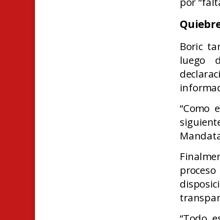
por “fal
Quiebre
Boric t
luego d
declara
informa
“Como es
siguien
Mandata
Finalme
proceso
disposi
transpar
“Todo es