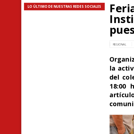
Feri
LO ÚLTIMO DE NUESTRAS REDES SOCIALES
Inst
pues
REGIONAL
Organiz
la acti
del col
18:00 h
artícu
comuni