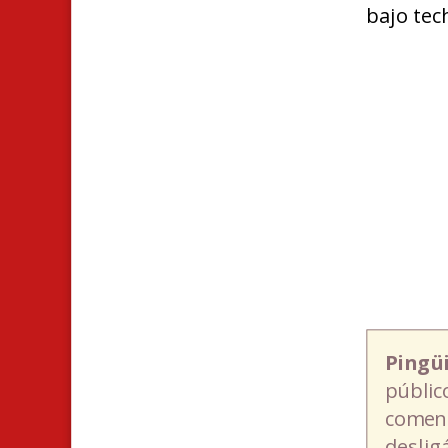
bajo tec
Pingü
públic
coment
deslig