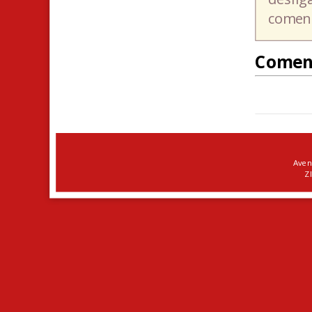
coment
Comen
Aven
ZI