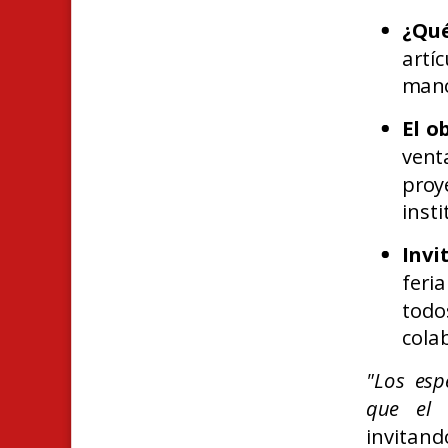
¿Qu
artí
man
El o
vent
proy
insti
Invi
feri
tod
colab
"Los es
que el 
invitand