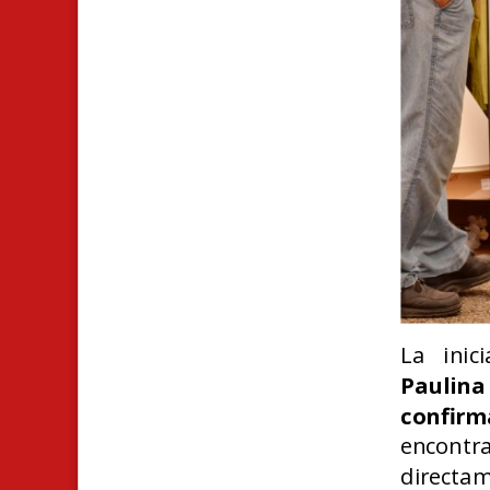
La inic
Paulin
confirm
encont
directam