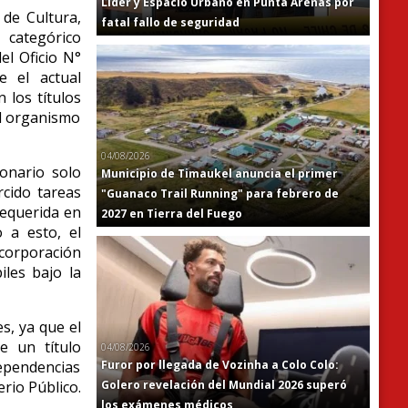
Líder y Espacio Urbano en Punta Arenas por
 de Cultura,
fatal fallo de seguridad
categórico
el Oficio N°
e el actual
 los títulos
el organismo
04/08/2026
ionario solo
Municipio de Timaukel anuncia el primer
rcido tareas
"Guanaco Trail Running" para febrero de
requerida en
2027 en Tierra del Fuego
 a esto, el
 corporación
iles bajo la
s, ya que el
e un título
04/08/2026
Furor por llegada de Vozinha a Colo Colo:
ependencias
Golero revelación del Mundial 2026 superó
rio Público.
los exámenes médicos