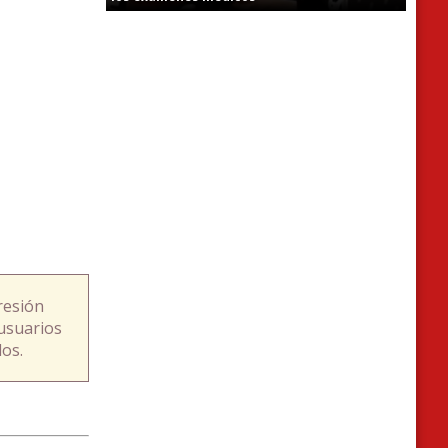
resión
usuarios
os.