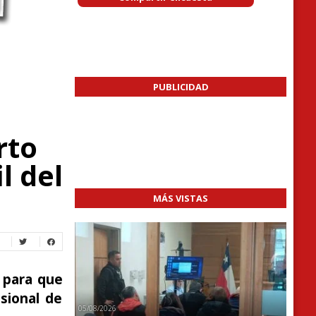
PUBLICIDAD
rto
l del
MÁS VISTAS
s para que
sional de
05/08/2026