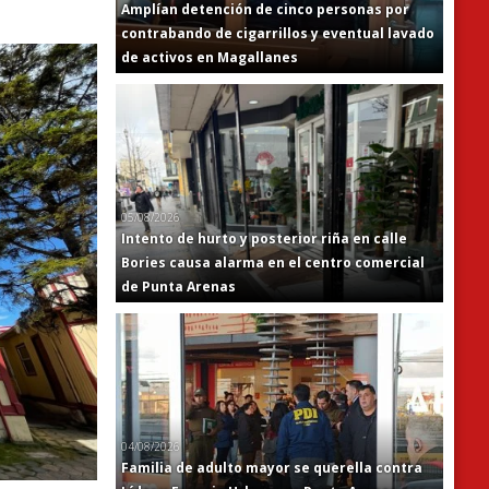
Amplían detención de cinco personas por
contrabando de cigarrillos y eventual lavado
de activos en Magallanes
05/08/2026
Intento de hurto y posterior riña en calle
Bories causa alarma en el centro comercial
de Punta Arenas
04/08/2026
Familia de adulto mayor se querella contra