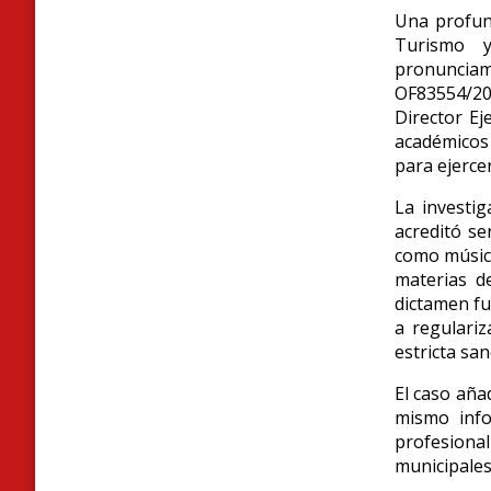
Una profund
Turismo y
pronunciami
OF83554/20
Director Ej
académicos 
para ejercer
La investig
acreditó se
como músico
materias d
dictamen fu
a regulariz
estricta san
El caso aña
mismo info
profesiona
municipales