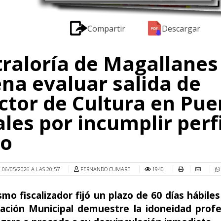
Compartir
Descargar
raloría de Magallanes
na evaluar salida de
ctor de Cultura en Pue
les por incumplir perfi
go
06/05/2026 A LAS 20:57
FERNANDO CUMARE
1940
smo fiscalizador fijó un plazo de 60 días hábile
ración Municipal demuestre la idoneidad profe