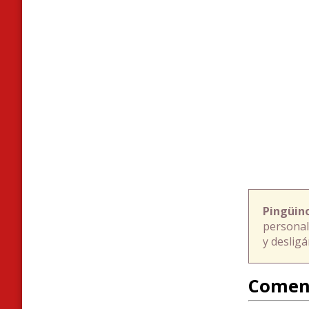
Pingüin
personal
y deslig
Comen