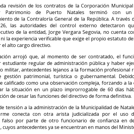
a revisión de los contratos de la Corporación Municipal
 Patrimonio de Puerto Natales terminó con un 
ento de la Contraloría General de la República. A través d
26, las autoridades del control externo detectaron qu
ecutivo de la entidad, Jorge Vergara Segovia, no cuenta con
ni la experiencia verificable que exige el propio estatuto d
 el alto cargo directivo.
ación arrojó que, al momento de ser contratado, el func
r estudiante regular de administración pública y haber eje
 militar, antecedentes lejanos a la formación profesional 
e gestión patrimonial, turística o gubernamental. Debido
e calificado como una observación compleja, forzando a la
ar la situación en un plazo improrrogable de 60 días háb
ción de cesar las funciones del directivo de forma definitiva.
de tensión a la administración de la Municipalidad de Natale
rme conecta con otra arista judicializada por el uso d
l falso por parte de otro funcionario de confianza en d
, cuyos antecedentes ya se encuentran en manos del Ministe