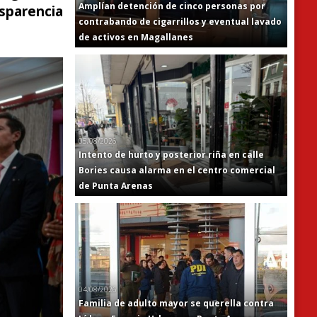
Amplían detención de cinco personas por
nsparencia
contrabando de cigarrillos y eventual lavado
de activos en Magallanes
05/08/2026
Intento de hurto y posterior riña en calle
Bories causa alarma en el centro comercial
de Punta Arenas
04/08/2026
Familia de adulto mayor se querella contra