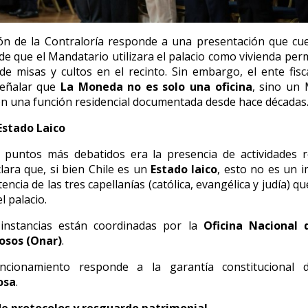
ón de la Contraloría responde a una presentación que cu
 de que el Mandatario utilizara el palacio como vivienda per
 de misas y cultos en el recinto. Sin embargo, el ente fisc
señalar que
La Moneda no es solo una oficina
, sino un
on una función residencial documentada desde hace décadas
Estado Laico
puntos más debatidos era la presencia de actividades re
lara que, si bien Chile es un
Estado laico
, esto no es un 
tencia de las tres capellanías (católica, evangélica y judía) 
l palacio.
 instancias están coordinadas por la
Oficina Nacional 
iosos (Onar)
.
ncionamiento responde a la garantía constitucional
osa
.