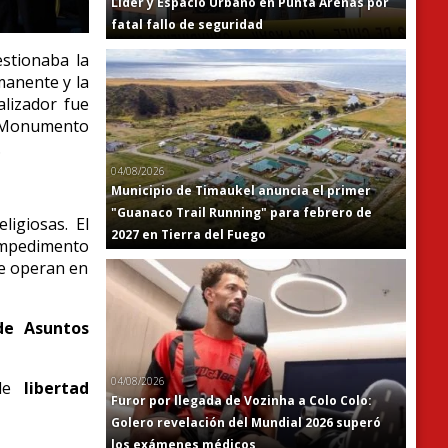
Líder y Espacio Urbano en Punta Arenas por
fatal fallo de seguridad
estionaba la
manente y la
alizador fue
 Monumento
.
04/08/2026
Municipio de Timaukel anuncia el primer
"Guanaco Trail Running" para febrero de
ligiosas. El
2027 en Tierra del Fuego
impedimento
que operan en
de Asuntos
04/08/2026
 de
libertad
Furor por llegada de Vozinha a Colo Colo:
Golero revelación del Mundial 2026 superó
los exámenes médicos