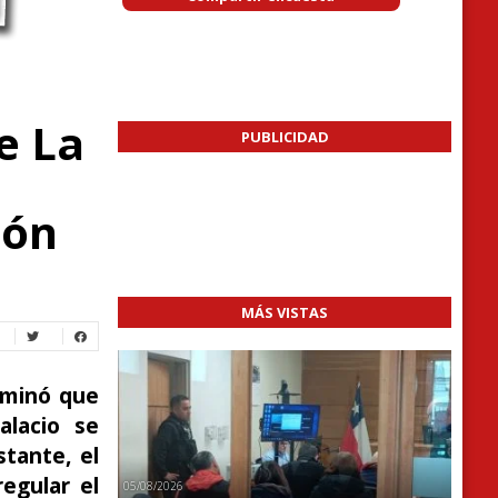
e La
PUBLICIDAD
ión
MÁS VISTAS
rminó que
alacio se
stante, el
egular el
05/08/2026