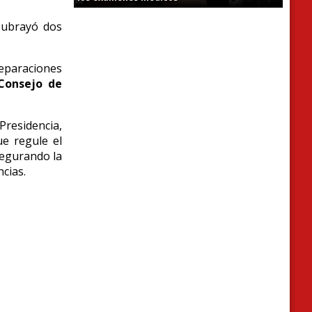
 subrayó dos
reparaciones
Consejo de
Presidencia,
e regule el
segurando la
ncias.