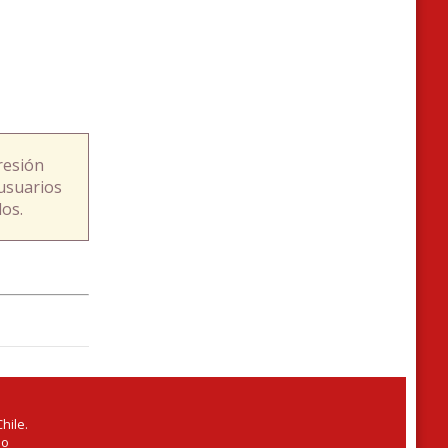
resión
usuarios
os.
hile.
io