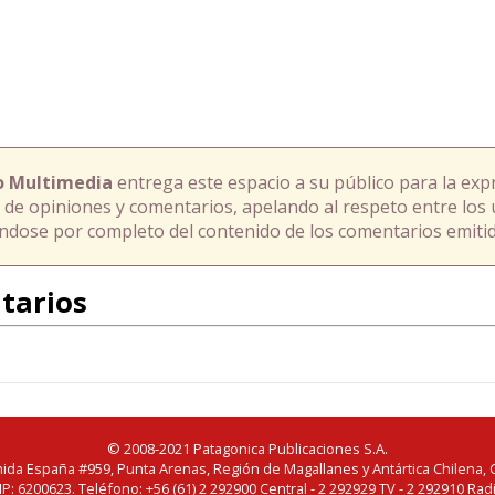
o Multimedia
entrega este espacio a su público para la exp
 de opiniones y comentarios, apelando al respeto entre los 
ándose por completo del contenido de los comentarios emitid
tarios
© 2008-2021 Patagonica Publicaciones S.A.
ida España #959, Punta Arenas, Región de Magallanes y Antártica Chilena, C
IP: 6200623. Teléfono: +56 (61) 2 292900 Central - 2 292929 TV - 2 292910 Rad