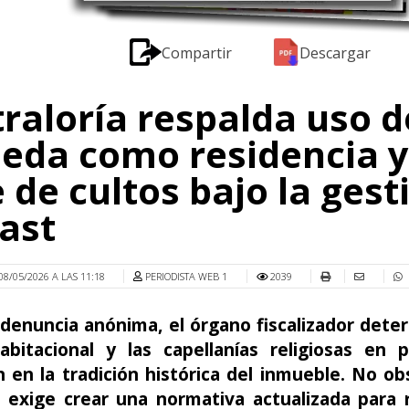
Compartir
Descargar
raloría respalda uso d
eda como residencia y
 de cultos bajo la gest
ast
08/05/2026 A LAS 11:18
PERIODISTA WEB 1
2039
 denuncia anónima, el órgano fiscalizador dete
abitacional y las capellanías religiosas en p
en la tradición histórica del inmueble. No ob
 exige crear una normativa actualizada para r