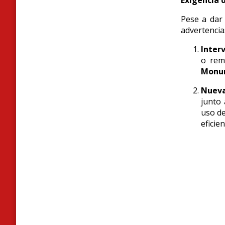
Exigencia 
Pese a dar 
advertencia
Interv
o remo
Monum
Nueva
junto
uso d
eficie