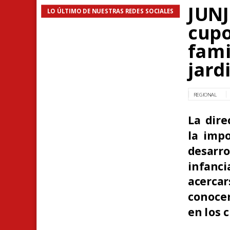
JUNJ
LO ÚLTIMO DE NUESTRAS REDES SOCIALES
cupo
fami
jard
REGIONAL
La dire
la impo
desarr
infanci
acercar
conocer
en los 