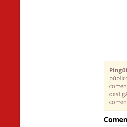
Pingü
públic
coment
deslig
coment
Comen