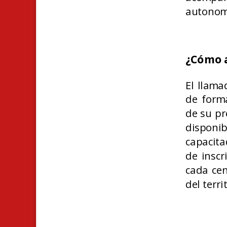
autonomí
¿Cómo a
El llama
de forma
de su pr
disponib
capacita
de inscr
cada cen
del terri