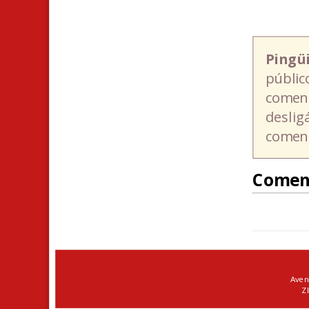
Pingü
públic
coment
deslig
coment
Comen
Aven
ZI