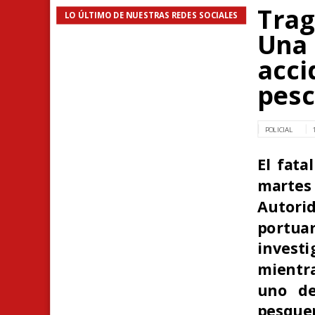
Trag
LO ÚLTIMO DE NUESTRAS REDES SOCIALES
Una 
acci
pes
POLICIAL
El fata
martes
Autorid
portua
invest
mientra
uno de
pesquer