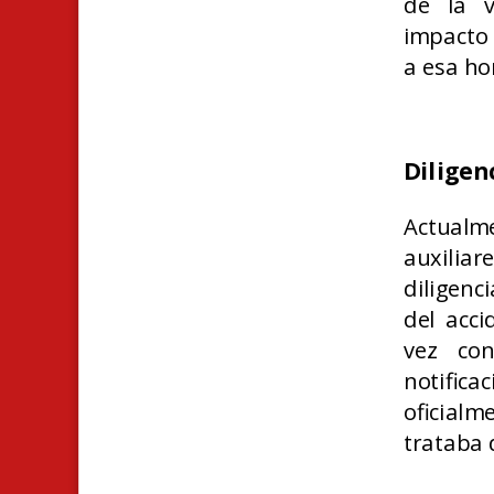
de la v
impacto 
a esa ho
Diligen
Actualme
auxilia
diligenc
del acci
vez con
notific
oficialm
trataba 