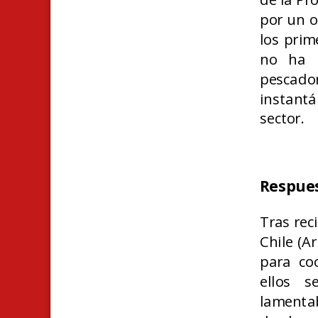
por un o
los prim
no ha 
pescado
instant
sector.
Respue
Tras reci
Chile (A
para coo
ellos s
lamentab