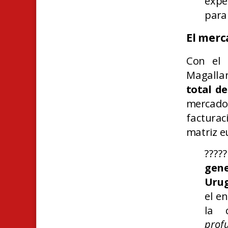
expe
para
El merc
Con el 
Magallan
total de
mercado
facturac
matriz e
???
gen
Urug
el e
la 
prof