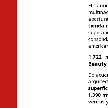
El anun
multina
apertur
tienda 
superand
consoli
america
1.722 
Beauty
De acuer
arquite
superfi
1.390 m
ventas
y