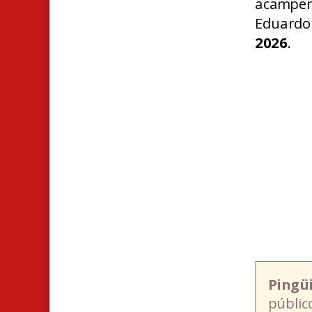
acampen 
Eduardo 
2026
.
Pingü
públic