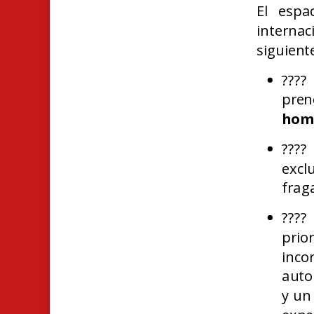
El espa
interna
siguient
????
pren
homb
???
excl
fraga
???
prio
inco
auto
y un