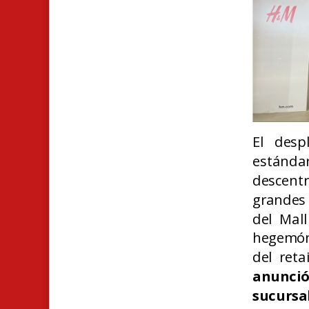
El desp
estánd
descent
grandes 
del Mal
hegemón
del reta
anunció
sucursa