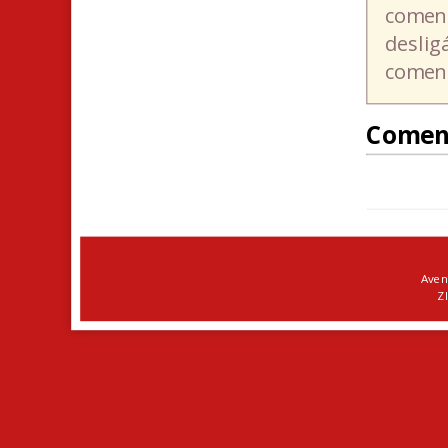
coment
deslig
coment
Comen
Aven
ZI