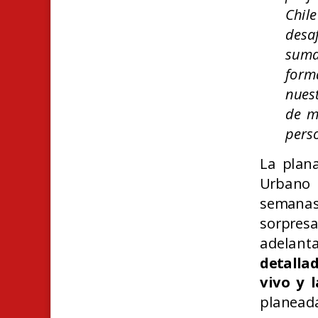
Chil
desa
suma
form
nues
de m
pers
La plan
Urbano 
semanas
sorpre
adelan
detalla
vivo y l
planead