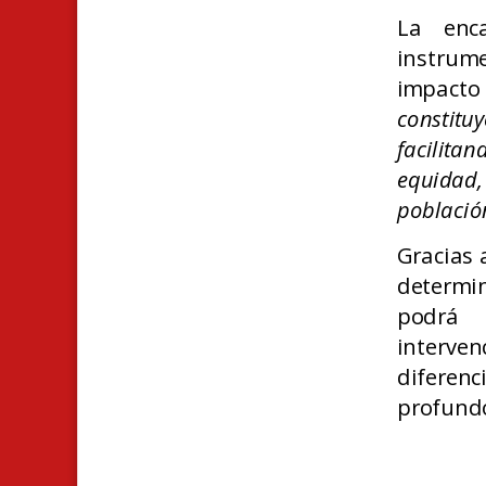
La enc
instrum
impacto 
constitu
facilita
equidad
població
Gracias a
determin
podrá i
interve
diferenc
profund