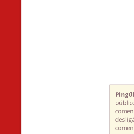
Pingü
públic
coment
deslig
coment