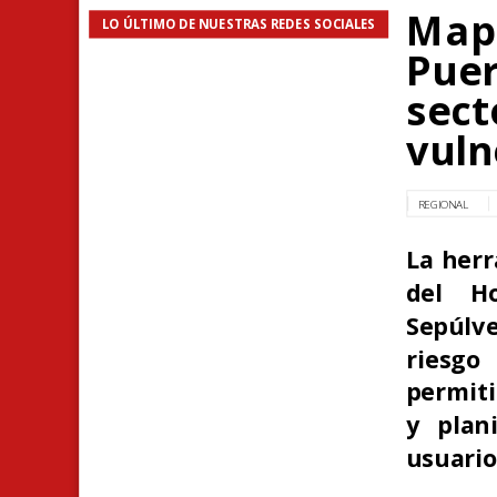
Mapa
LO ÚLTIMO DE NUESTRAS REDES SOCIALES
Puer
sect
vuln
REGIONAL
La herr
del Ho
Sepúlve
riesg
permiti
y plan
usuario