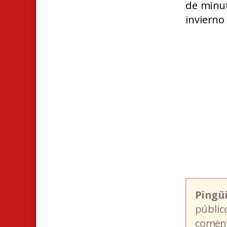
de minut
invierno
Pingü
públic
coment