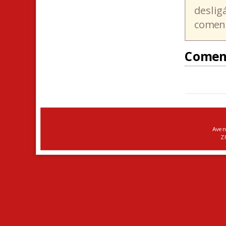
deslig
coment
Comen
Aven
ZI