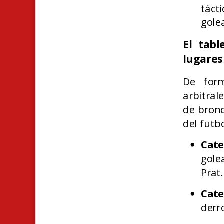
táct
gole
El tabl
lugares
De form
arbitral
de bronc
del futb
Cate
gole
Prat.
Cat
derr