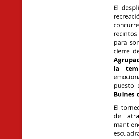
El despl
recreaci
concurre
recintos
para sor
cierre d
Agrupac
la tem
emociona
puesto 
Bulnes c
El torne
de atra
mantien
escuadra