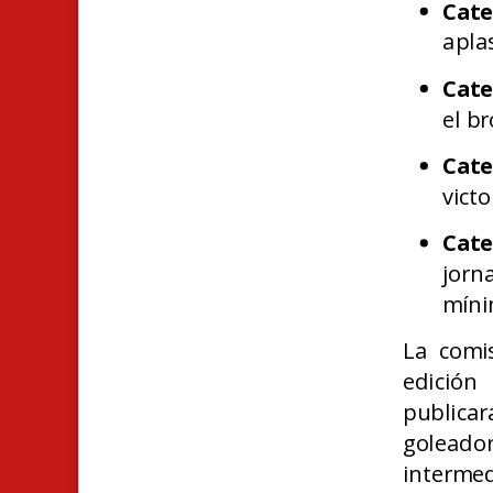
Cate
apla
Cate
el b
Cate
vict
Cate
jorn
mín
La comi
edición
publicar
goleado
intermed