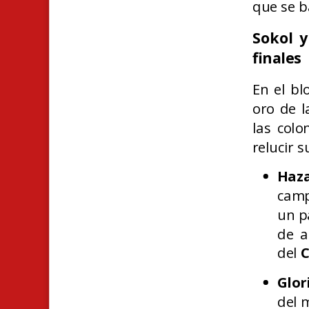
que se b
Sokol 
finales
En el bl
oro de l
las colo
relucir s
Haz
camp
un p
de a
del
C
Glor
del 