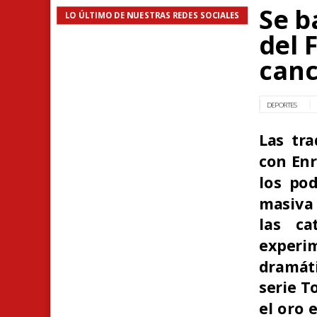
Se b
LO ÚLTIMO DE NUESTRAS REDES SOCIALES
del 
canc
DEPORTES
Las tra
con Enr
los po
masiva
las ca
experi
dramáti
serie T
el oro 