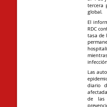
tercera 
global.
El infor
RDC conf
tasa de 
perman
hospita
mientras
infección
Las auto
epidemio
diario 
afectada
de las
prevenci