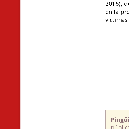
2016), q
en la pr
víctimas 
Pingü
públic