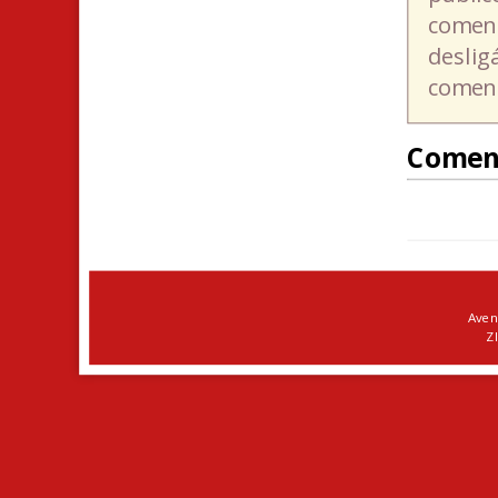
coment
deslig
coment
Comen
Aven
ZI