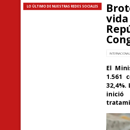
Brot
LO ÚLTIMO DE NUESTRAS REDES SOCIALES
vida
Repú
Con
INTERNACIONA
El Min
1.561 
32,4%. 
inici
tratami