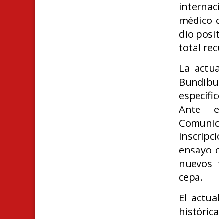
interna
médico 
dio posi
total re
La actua
Bundibug
específi
Ante e
Comunica
inscripc
ensayo c
nuevos 
cepa.
El actu
históric