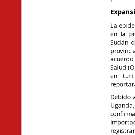
Expansi
La epide
en la p
Sudán d
provinci
acuerdo 
Salud (O
en Itur
reportar
Debido a
Uganda,
confirm
importa
regist