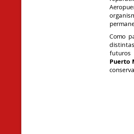
Aeropue
organis
permanen
Como pa
distinta
futuros
Puerto 
conserva