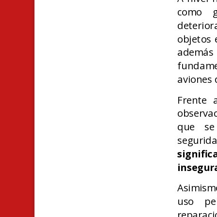
como g
deterior
objetos 
además
fundamen
aviones 
Frente 
observac
que se
segurid
signifi
insegur
Asimismo
uso pe
repara