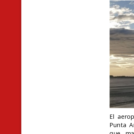
El aero
Punta Ar
que man