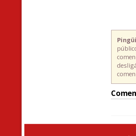
Pingü
públic
coment
deslig
coment
Comen