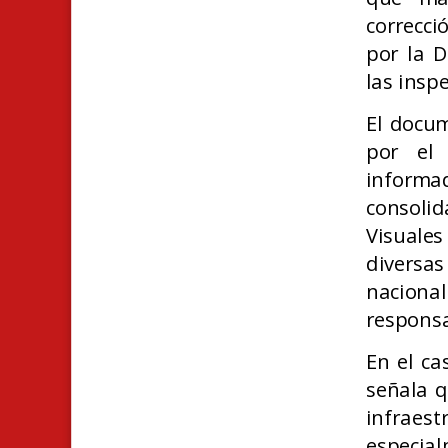
correcci
por la D
las insp
El docum
por el
inform
consolid
Visuale
diversas
naciona
responsa
En el ca
señala q
infrae
especia