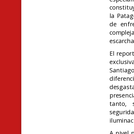
constitu
la Patag
de enfr
compleja
escarcha
El repor
exclusi
Santiag
diferenc
desgast
presenc
tanto, 
segurida
iluminac
A nivel 