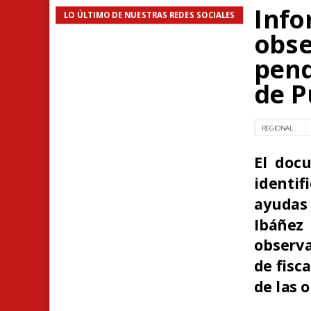
Info
LO ÚLTIMO DE NUESTRAS REDES SOCIALES
obse
pend
de P
REGIONAL
El doc
identi
ayudas 
Ibáñez
observa
de fisc
de las 