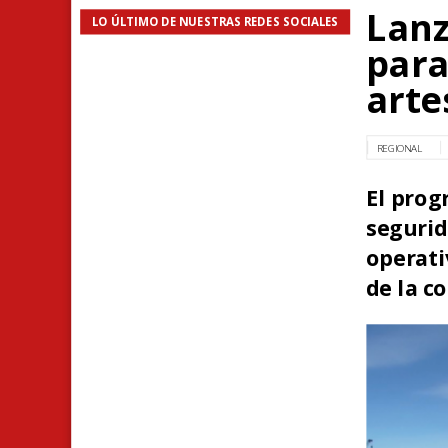
Lanz
LO ÚLTIMO DE NUESTRAS REDES SOCIALES
para
arte
REGIONAL
El prog
segur
operati
de la c