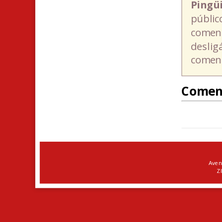
Pingü
públic
coment
deslig
coment
Comen
Aven
ZI