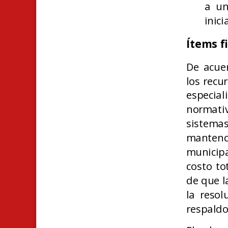
a un
inic
Ítems f
De acuer
los recu
especia
normativ
sistema
mantenc
municipa
costo to
de que l
la resol
respaldo