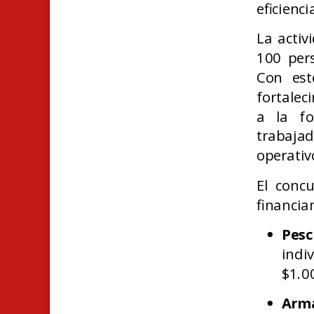
eficienci
La activ
100 per
Con est
fortalec
a la fo
trabajad
operativ
El concu
financia
Pesc
ind
$1.0
Arma