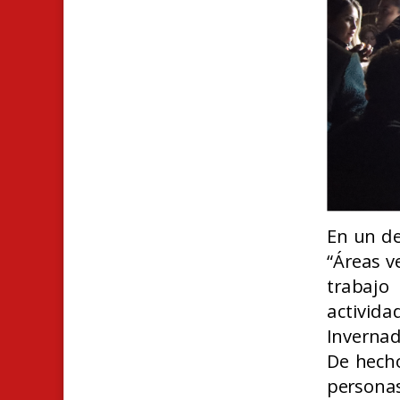
En un de
“Áreas v
trabajo
activid
Invernad
De hecho
persona