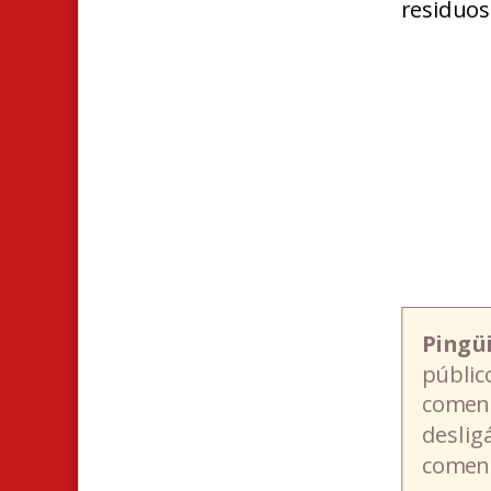
residuos
Pingü
públic
coment
deslig
coment