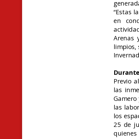
generada
“Estas l
en cond
activid
Arenas y
limpios,
Inverna
Durante
Previo a
las inm
Gamero y
las labo
los espa
25 de ju
quienes 