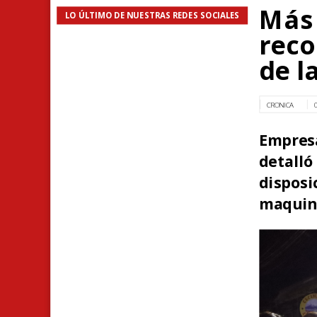
Más 
LO ÚLTIMO DE NUESTRAS REDES SOCIALES
reco
de l
CRONICA
Empresa
detall
disposi
maquina