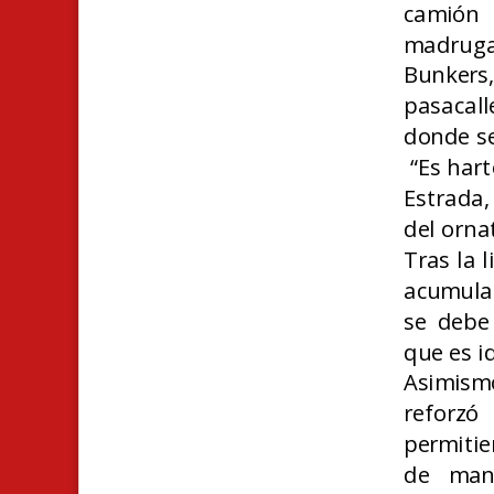
camión 
madruga
Bunkers
pasacall
donde se 
“Es hart
Estrada,
del ornat
Tras la 
acumula 
se debe
que es i
Asimism
reforzó
permitie
de mane