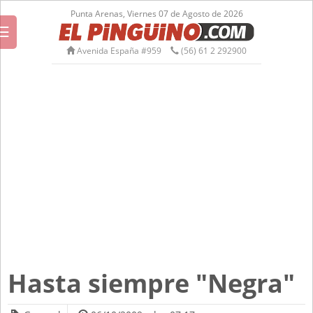
Punta Arenas, Viernes 07 de Agosto de 2026
☰
Avenida España #959
(56) 61 2 292900
Hasta siempre "Negra"