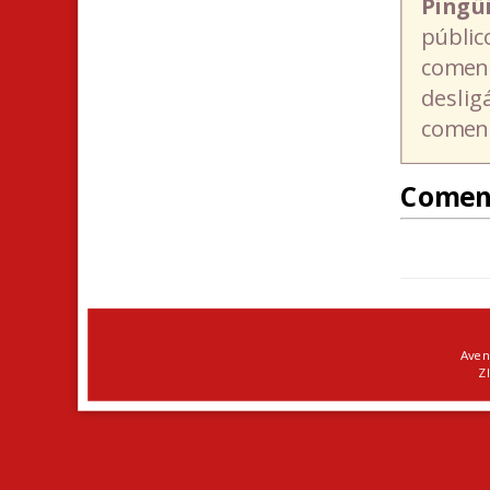
Pingü
públic
coment
deslig
coment
Comen
Aven
ZI