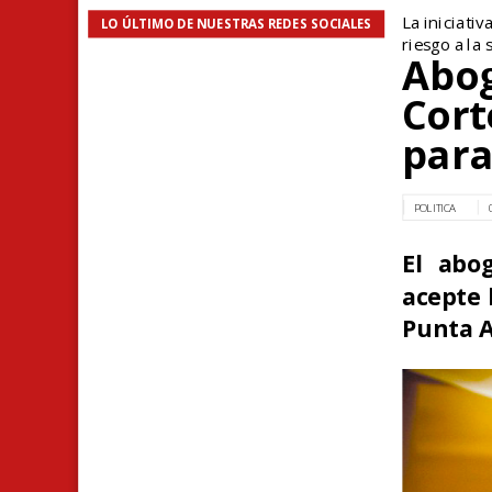
La iniciati
LO ÚLTIMO DE NUESTRAS REDES SOCIALES
riesgo a la 
Abog
Cort
para
POLITICA
El abo
acepte 
Punta A