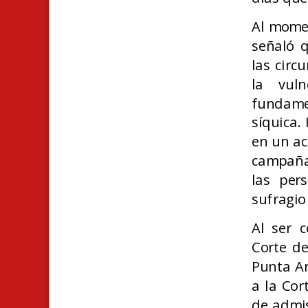
Al mome
señaló q
las circ
la vuln
fundamen
síquica.
en un ac
campaña
las per
sufragio
Al ser 
Corte de
Punta Ar
a la Cor
de admis