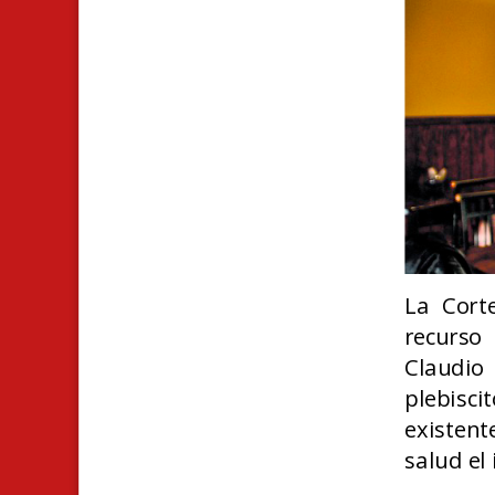
La Cort
recurso
Claudio
plebisc
existent
salud el 