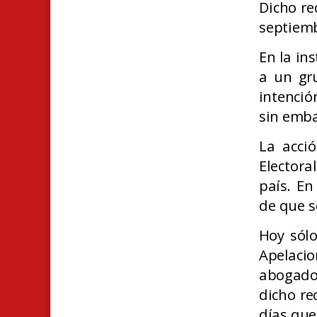
Dicho re
septiem
En la in
a un gr
intenció
sin emba
La acció
Electora
país. En
de que se
Hoy sólo
Apelacion
abogado
dicho re
días que